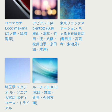
ロコマカナ
アビアント(A
東京リラックス
Loco makana
bientot) (伏見
テーション ち
(江ノ島・鵠沼
桃山・深草・竹
ゃるる春日井店
海岸)
田・淀・八幡・
(春日井・高蔵
松井山手・京田
寺・多治見)
辺・木津)
埼玉県 スタジ
ルーチェ(LUCE)
オ ル・ソニア
(京口・野里・
大宮店 ボディ
辻井・今宿方
コース・トライ
面)
アル