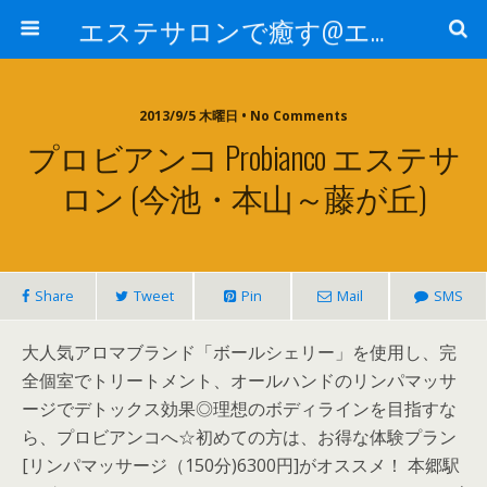
エステサロンで癒す@エステ～全国エステ情報
2013/9/5 木曜日 • No Comments
プロビアンコ Probianco エステサ
ロン (今池・本山～藤が丘)
Share
Tweet
Pin
Mail
SMS
大人気アロマブランド「ボールシェリー」を使用し、完
全個室でトリートメント、オールハンドのリンパマッサ
ージでデトックス効果◎理想のボディラインを目指すな
ら、プロビアンコへ☆初めての方は、お得な体験プラン
[リンパマッサージ（150分)6300円]がオススメ！ 本郷駅