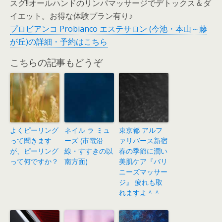
スグ!!オールハンドのリンパマッサージでデトックス＆ダ
イエット。お得な体験プラン有り♪
プロビアンコ Probianco エステサロン (今池・本山～藤
が丘)の詳細・予約はこちら
こちらの記事もどうぞ
よくピーリング
ネイル ラ ミュ
東京都 アルフ
って聞きます
ーズ (市電沿
ァリバース新宿
が、ピーリング
線・すすきの以
春の季節に潤い
って何ですか？
南方面)
美肌ケア『バリ
ニーズマッサー
ジ』 疲れも取
れますよ＾＾