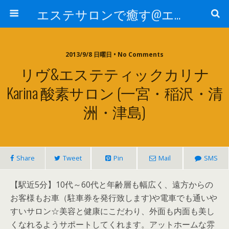
エステサロンで癒す@エステ～全国エステ情報
2013/9/8 日曜日 • No Comments
リヴ&エステティックカリナ
Karina 酸素サロン (一宮・稲沢・清
洲・津島)
Share
Tweet
Pin
Mail
SMS
【駅近5分】10代～60代と年齢層も幅広く、遠方からの
お客様もお車（駐車券を発行致します)や電車でも通いや
すいサロン☆美容と健康にこだわり、外面も内面も美し
くなれるようサポートしてくれます。アットホームな雰