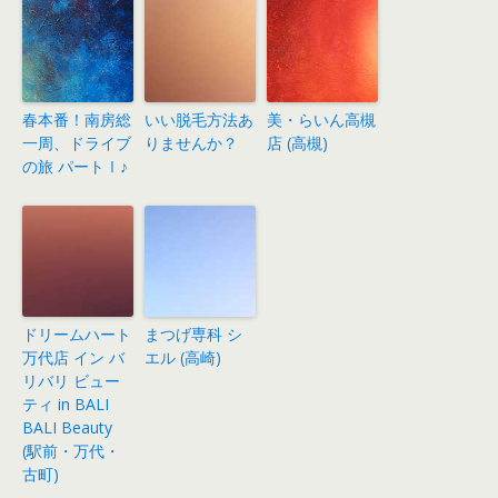
春本番！南房総
いい脱毛方法あ
美・らいん高槻
一周、ドライブ
りませんか？
店 (高槻)
の旅 パートⅠ♪
ドリームハート
まつげ専科 シ
万代店 イン バ
エル (高崎)
リバリ ビュー
ティ in BALI
BALI Beauty
(駅前・万代・
古町)