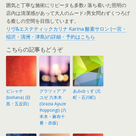
囲気と丁寧な施術にリピータも多数♪ 落ち着いた照明の
店内は清潔感があって大人のムード♪男女問わずくつろげ
る癒しの空間を目指しています。
リヴ&エステティックカリナ Karina 酸素サロン (一宮・
稲沢・清洲・津島)の詳細・予約はこちら
こちらの記事もどうぞ
ビシャナ
グラツィア ア
あみゆぅず (元
(bishana) (目
ユゼ 六本木
町・石川町)
黒・五反田)
(Grazia Ayuze
Roppongi) (六
本木・麻布十
番・赤坂)