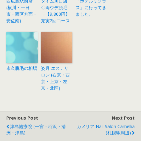
西広島駅前店
タイム川口店
「ホテルミクラ
(横川・十日
◇両ウデ脱毛
ス」に行ってき
市・西区方面・
→【9,800円】
ました。
安佐南)
充実2回コース
永久脱毛の相場
姿月 エステサ
ロン (右京・西
京・上京・左
京・北区)
Previous Post
Next Post
津島施療院 (一宮・稲沢・清
カメリア Nail Salon Camellia
洲・津島)
(札幌駅周辺)