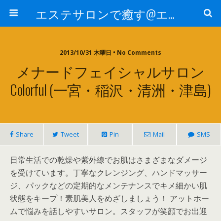
エステサロンで癒す@エステ～全国エステ情報
2013/10/31 木曜日 • No Comments
メナードフェイシャルサロン
Colorful (一宮・稲沢・清洲・津島)
Share
Tweet
Pin
Mail
SMS
日常生活での乾燥や紫外線でお肌はさまざまなダメージ
を受けています。丁寧なクレンジング、ハンドマッサー
ジ、パックなどの定期的なメンテナンスでキメ細かい肌
状態をキープ！素肌美人をめざしましょう！ アットホー
ムで悩みを話しやすいサロン。スタッフが笑顔でお出迎