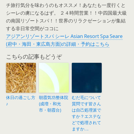
チ旅行気分を味わうのもオススメ！あなたも一度行くと
シーレの虜になるはず。 ２４時間営業！！中四国最大級
の南国リゾートスパ！！世界のリラクゼーションが集結
する非日常空間がココに
アジアンリゾートスパ シーレ Asian Resort Spa Seare
(府中・海田・東広島方面)の詳細・予約はこちら
こちらの記事もどうぞ
休日の過ごし方
朝霞気功整体院
むだ毛について
♪
(成増・和光
質問です皆さん
市・朝霞台)
は自己処理派で
すか？エステな
どで処理されて
ますか….