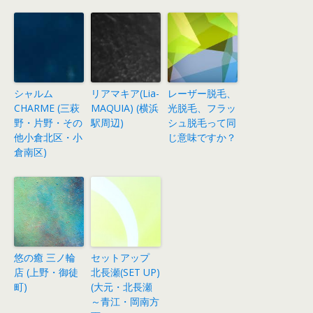
シャルム
リアマキア(Lia-
レーザー脱毛、
CHARME (三萩
MAQUIA) (横浜
光脱毛、フラッ
野・片野・その
駅周辺)
シュ脱毛って同
他小倉北区・小
じ意味ですか？
倉南区)
悠の癒 三ノ輪
セットアップ
店 (上野・御徒
北長瀬(SET UP)
町)
(大元・北長瀬
～青江・岡南方