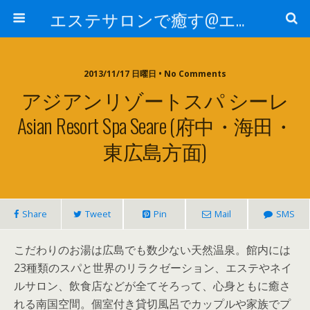
エステサロンで癒す@エステ～全国エステ情報
2013/11/17 日曜日 • No Comments
アジアンリゾートスパ シーレ
Asian Resort Spa Seare (府中・海田・
東広島方面)
Share
Tweet
Pin
Mail
SMS
こだわりのお湯は広島でも数少ない天然温泉。館内には
23種類のスパと世界のリラクゼーション、エステやネイ
ルサロン、飲食店などが全てそろって、心身ともに癒さ
れる南国空間。個室付き貸切風呂でカップルや家族でプ