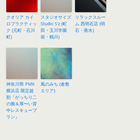
クオリア カイ
スタジオサイズ
リラックスルー
ロプラクティッ
Studio S’z (町
ム 西明石店 (明
ク (元町・石川
田・玉川学園
石・垂水)
町)
前・鶴川)
神奈川県 PMK
風のみち (倉敷
横浜店 限定超
エリア)
割『がっちり二
の腕＆厚〜い背
中レスキュープ
ラン』