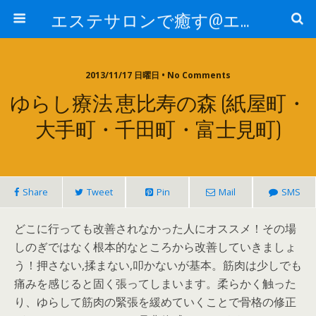
エステサロンで癒す@エステ～全国エステ情報
2013/11/17 日曜日 • No Comments
ゆらし療法 恵比寿の森 (紙屋町・
大手町・千田町・富士見町)
Share
Tweet
Pin
Mail
SMS
どこに行っても改善されなかった人にオススメ！その場
しのぎではなく根本的なところから改善していきましょ
う！押さない,揉まない,叩かないが基本。筋肉は少しでも
痛みを感じると固く張ってしまいます。柔らかく触った
り、ゆらして筋肉の緊張を緩めていくことで骨格の修正