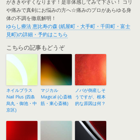
がききやすくなります！是非体感してみて下さい！ コリ
や痛みで真剣にお悩みの方へ☆痛みのプロがあらゆる身
体の不調を徹底解明！
ゆらし療法 恵比寿の森 (紙屋町・大手町・千田町・富士
見町)の詳細・予約はこちら
こちらの記事もどうぞ
ネイルプラス
マジカル
ノバが倒産しそ
Nail Plus (四条
Magical (心斎橋
うですが、根本
烏丸・御池・中
筋・東心斎橋)
的な原因は何？
京区)