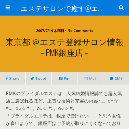
エステサロンで癒す@エステ～全国エステ情報
2007/7/19 木曜日 • No Comments
東京都 ＠エステ登録サロン情報
– PMK銀座店 –
Share
Tweet
Pin
Mail
SMS
PMKのブライダルエステは、人気結婚情報誌でも超人気
店に選ばれるほど、上質な技術と充実の内容*:..。o○☆
*:..。o○☆ *:..。o○☆ *:..。o○☆ *:.
「ブライダルエステは、銀座で受けたい！」と思う女性
が多いようで、銀座店はご予約が取りにくくなっており