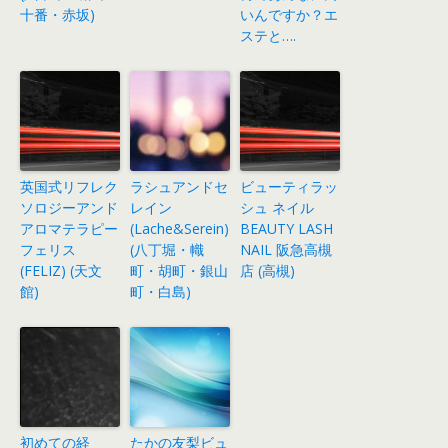
十番・赤坂)
いんですか？エ
ステと….
英国式リフレク
ラシュアンドセ
ビューティラッ
ソロジーアンド
レイン
シュ ネイル
アロマテラピー
(Lache&Serein)
BEAUTY LASH
フェリス
(八丁堀・幟
NAIL 阪急高槻
(FELIZ) (天文
町・胡町・銀山
店 (高槻)
館)
町・白島)
初めての経
たかの友梨ビュ