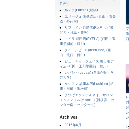
住吉)
ルテラ(Lutella) (船橋)
エサージュ 表参道店 (青山・表参
道・外苑前)
リファイン 月島店(Re:Fine) (勝
どき・月島・豊洲)
(
アイラ 町田店(EYELA) (町田・玉
口
川学園前・鶴川)
クイーンビー(Queen Bee) (西
口・北口・目白)
ビューティーフェイス 町田モデ
ィ店 (町田・玉川学園前・鶴川)
レパシィ(Lepasi) (自由が丘・学
芸大学)
ルシアン 品川本店(Lushian) (品
川・田町・浜松町)
まつげエクステ＆ネイルサロン
エムスマイル(M smile) (新横浜・セ
ンター南・センター北)
Archives
2016年6月
T