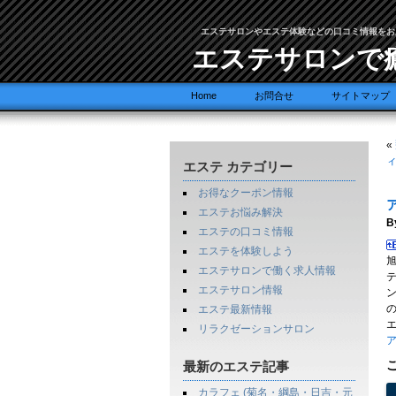
エステサロンやエステ体験などの口コミ情報をお
エステサロンで
Home
お問合せ
サイトマップ
«
ィ
エステ カテゴリー
お得なクーポン情報
エステお悩み解決
B
エステの口コミ情報
エステを体験しよう
エステサロンで働く求人情報
エステサロン情報
エステ最新情報
リラクゼーションサロン
ア
最新のエステ記事
カラフェ (菊名・綱島・日吉・元