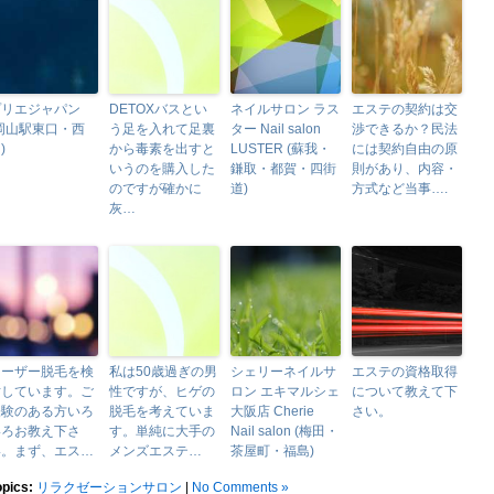
プリエジャパン
DETOXバスとい
ネイルサロン ラス
エステの契約は交
岡山駅東口・西
う足を入れて足裏
ター Nail salon
渉できるか？民法
)
から毒素を出すと
LUSTER (蘇我・
には契約自由の原
いうのを購入した
鎌取・都賀・四街
則があり、内容・
のですが確かに
道)
方式など当事….
灰…
レーザー脱毛を検
私は50歳過ぎの男
シェリーネイルサ
エステの資格取得
討しています。ご
性ですが、ヒゲの
ロン エキマルシェ
について教えて下
経験のある方いろ
脱毛を考えていま
大阪店 Cherie
さい。
いろお教え下さ
す。単純に大手の
Nail salon (梅田・
い。まず、エス…
メンズエステ…
茶屋町・福島)
opics:
リラクゼーションサロン
|
No Comments »