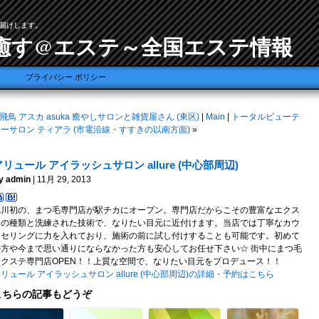
届けします。
癒す@エステ～全国エステ情報
プライバシー ポリシー
飛鳥 アスカ asuka 癒やしサロンと雑貨屋さん (東区)
|
Main
|
トータルビューテ
ーサロン ティアラ (市電沿線・すすきの以南方面)
»
アリュール アイラッシュサロン allure (中心部周辺)
y admin
| 11月 29, 2013
旭川初の、まつ毛専門店が駅チカにオープン。専門店だからこその豊富なエクス
テの種類と洗練された技術で、なりたい目元に近付けます。当店では丁寧なカウ
ンセリングに力を入れており、施術の前に試し付けすることも可能です。初めて
の方や今まで思い通りにならなかった方も安心してお任せ下さい☆ 街中にまつ毛
エクステ専門店OPEN！！上質な空間で、なりたい目元をプロデュース！！
リュール アイラッシュサロン allure (中心部周辺)の詳細・予約はこちら
こちらの記事もどうぞ