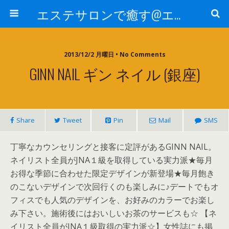
エステサロンで癒す@エステ～全国エステ情報
2013/12/2 月曜日 • No Comments
GINN NAIL ギン ネイル (銀座)
Share
Tweet
Pin
Mail
SMS
丁寧なカウンセリングと接客に定評があるGINN NAIL。
ネイリスト全員がJNA１級を取得している実力派★毎月
お得な季節に合わせた限定デザインが新登場★毎月飽き
のこないデザインで次回行くのも楽しみに♪デートでもオ
フィスでも人気のデザインを、お好みのカラーでお楽し
み下さい。施術後にはおいしいお茶のサービスも☆ 【ネ
イリスト全員がJNA１級取得の実力派☆】女性誌にも掲