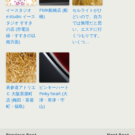
イースタジオ
PMK船橋店 (船
セルライトがひ
e:studio イース
橋)
どいので、自力
タジオ すすき
では無理だと思
の店 (市電沿
い、エステに行
線・すすきの以
くつもりです。
南方面)
いくつ….
表参道アトリエ
ピンキーハート
Ｃ 大阪茶屋町
Pinky heart (大
店 (梅田・茶屋
津・草津・守
町・福島)
山)
Previous Post
Next Post