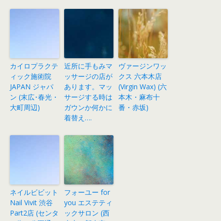
カイロプラクテ
近所に手もみマ
ヴァージンワッ
ィック施術院
ッサージの店が
クス 六本木店
JAPAN ジャパ
あります。マッ
(Virgin Wax) (六
ン (末広･春光・
サージする時は
本木・麻布十
大町周辺)
ガウンか何かに
番・赤坂)
着替え….
ネイルビビット
フォーユー for
Nail Vivit 渋谷
you エステティ
Part2店 (センタ
ックサロン (西