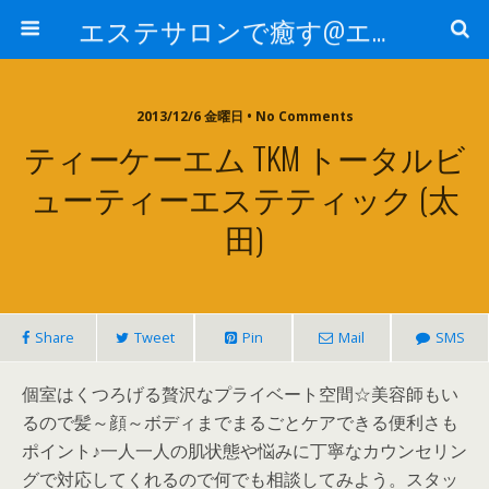
エステサロンで癒す@エステ～全国エステ情報
2013/12/6 金曜日 • No Comments
ティーケーエム TKM トータルビ
ューティーエステティック (太
田)
Share
Tweet
Pin
Mail
SMS
個室はくつろげる贅沢なプライベート空間☆美容師もい
るので髪～顔～ボディまでまるごとケアできる便利さも
ポイント♪一人一人の肌状態や悩みに丁寧なカウンセリン
グで対応してくれるので何でも相談してみよう。スタッ