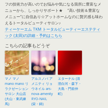
フの技術力が高いのでお悩みや気になる箇所に豊富なメ
ニューから、しっかりサポート★ ”高い技術＆豊富な
メニュー”に自信あり☆アットホームなのに贅沢感も味わ
えるトータルビューティサロン♪
ティーケーエム TKM トータルビューティーエステティ
ック (太田)の詳細・予約はこちら
こちらの記事もどうぞ
マノ マノ
アルスノバ ア
エターナル (清
mano mano リ
メニティ リョ
澄白河・森下・
ラクゼーション
ウネイル ars-
大島・門前仲
サロン 大山店
nova-amenity
町)
(大山・東武練
RYO-NAIL
馬)
(栄・錦)