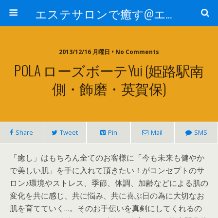
エステサロンで癒す@エステ～全国エステ情報
2013/12/16 月曜日 • No Comments
POLA ローズボーテyui (姫路駅南
側・飾磨・英賀保)
Share
Tweet
Pin
Mail
SMS
「癒し」はもちろん全てのお客様に「今も未来も健やか
で美しい肌」を手に入れて頂きたい！がコンセプトのサ
ロン♪環境やストレス、季節、体調、加齢などによる肌の
変化を共に感じ、共に悩み、共に喜ぶ日の為に大切なお
肌を育てていく…。そのお手伝いを真剣にしてくれるの