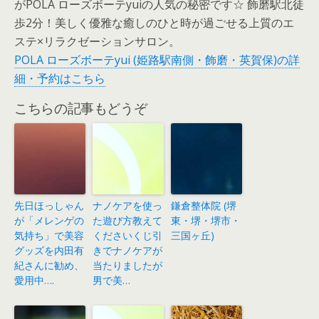
がPOLA ローズボーテyuiの人気の秘密です☆ 飾磨駅北徒
歩2分！美しく優雅な癒しのひと時が過ごせる上質のエ
ステ×リラクゼーションサロン。
POLA ローズボーテyui (姫路駅南側・飾磨・英賀保)の詳
細・予約はこちら
こちらの記事もどうぞ
先日ほっしゃん
ナノケアを使っ
鎌倉整体院 (堺
が「メレンゲの
た遊び方教えて
東・堺・堺市・
気持ち」で美容
くださいくじ引
三国ヶ丘)
グッズを内田有
きでナノケアが
紀さんに勧め、
当たりましたが
愛用中….
男で美…