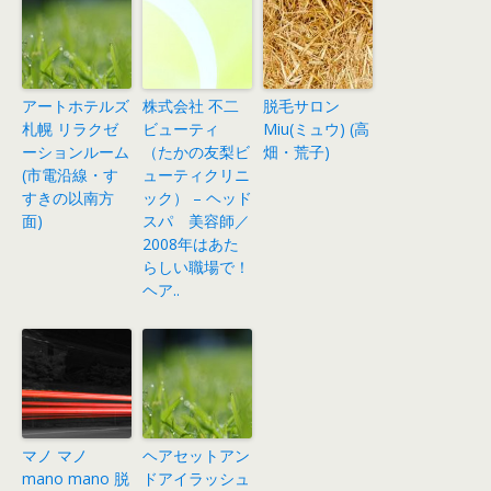
アートホテルズ
株式会社 不二
脱毛サロン
札幌 リラクゼ
ビューティ
Miu(ミュウ) (高
ーションルーム
（たかの友梨ビ
畑・荒子)
(市電沿線・す
ューティクリニ
すきの以南方
ック） – ヘッド
面)
スパ 美容師／
2008年はあた
らしい職場で！
ヘア..
マノ マノ
ヘアセットアン
mano mano 脱
ドアイラッシュ