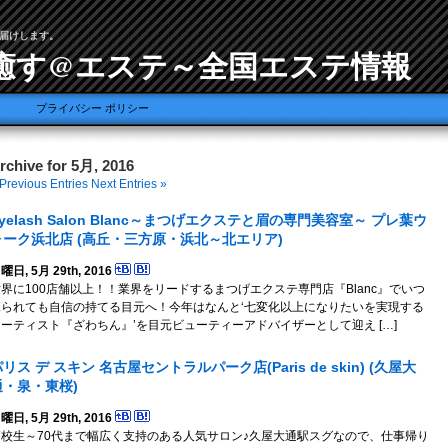
届けします。
癒す@エステ～全国エステ情報
プライバシー ポリシー
rchive for 5月, 2016
Previous Entries
Next Entries »
yelash Salon Blanc～まつげエクステと眉の専門美容室～ プレ葉ウ
ォーク浜北店 (高丘・三方原・浜北～北エリア)
曜日, 5月 29th, 2016
界に100店舗以上！！業界をリードするまつげエクステ専門店『Blanc』でいつ
見られても自信の持てる目元へ！今年はなんと‘七変化以上になりたいを実現する
アーティスト『ざわちん』’を目元ビューティーアドバイザーとして迎え […]
リス デ スキン 名古屋セントラルパーク店(Paris de skin) (久屋大
通・泉・東桜)
曜日, 5月 29th, 2016
高校生～70代まで幅広く支持のある人気サロン♪久屋大通駅スグなので、仕事帰り