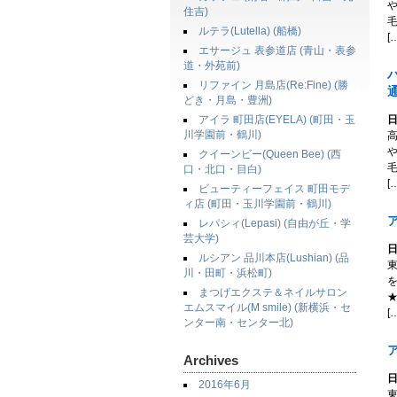
住吉)
ルテラ(Lutella) (船橋)
[
エサージュ 表参道店 (青山・表参
道・外苑前)
パ
リファイン 月島店(Re:Fine) (勝
どき・月島・豊洲)
アイラ 町田店(EYELA) (町田・玉
日
川学園前・鶴川)
クイーンビー(Queen Bee) (西
口・北口・目白)
[
ビューティーフェイス 町田モデ
ィ店 (町田・玉川学園前・鶴川)
ア
レパシィ(Lepasi) (自由が丘・学
芸大学)
日
ルシアン 品川本店(Lushian) (品
川・田町・浜松町)
まつげエクステ＆ネイルサロン
エムスマイル(M smile) (新横浜・セ
[
ンター南・センター北)
ア
Archives
日
2016年6月