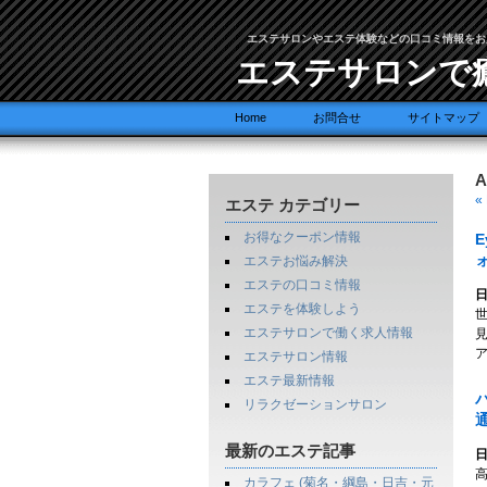
エステサロンやエステ体験などの口コミ情報をお
エステサロンで
Home
お問合せ
サイトマップ
A
« 
エステ カテゴリー
お得なクーポン情報
E
エステお悩み解決
エステの口コミ情報
日
エステを体験しよう
世
エステサロンで働く求人情報
エステサロン情報
エステ最新情報
パ
リラクゼーションサロン
最新のエステ記事
日
カラフェ (菊名・綱島・日吉・元