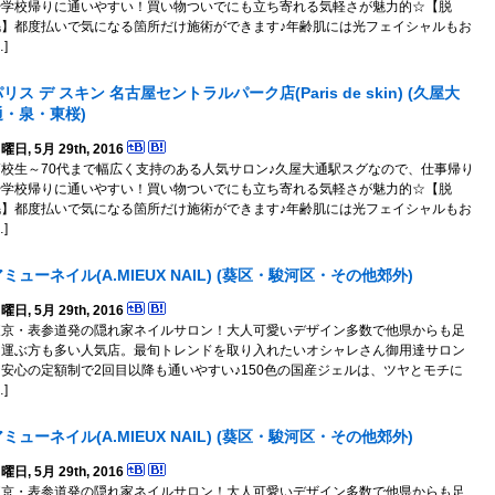
や学校帰りに通いやすい！買い物ついでにも立ち寄れる気軽さが魅力的☆【脱
毛】都度払いで気になる箇所だけ施術ができます♪年齢肌には光フェイシャルもお
…]
リス デ スキン 名古屋セントラルパーク店(Paris de skin) (久屋大
通・泉・東桜)
曜日, 5月 29th, 2016
高校生～70代まで幅広く支持のある人気サロン♪久屋大通駅スグなので、仕事帰り
や学校帰りに通いやすい！買い物ついでにも立ち寄れる気軽さが魅力的☆【脱
毛】都度払いで気になる箇所だけ施術ができます♪年齢肌には光フェイシャルもお
…]
ミューネイル(A.MIEUX NAIL) (葵区・駿河区・その他郊外)
曜日, 5月 29th, 2016
東京・表参道発の隠れ家ネイルサロン！大人可愛いデザイン多数で他県からも足
を運ぶ方も多い人気店。最旬トレンドを取り入れたいオシャレさん御用達サロン
★安心の定額制で2回目以降も通いやすい♪150色の国産ジェルは、ツヤとモチに
…]
ミューネイル(A.MIEUX NAIL) (葵区・駿河区・その他郊外)
曜日, 5月 29th, 2016
東京・表参道発の隠れ家ネイルサロン！大人可愛いデザイン多数で他県からも足