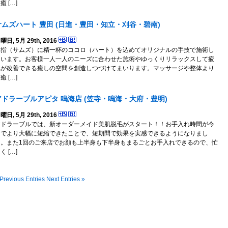
癒 […]
サムズハート 豊田 (日進・豊田・知立・刈谷・碧南)
曜日, 5月 29th, 2016
親指（サムズ）に精一杯のココロ（ハート）を込めてオリジナルの手技で施術し
ています。お客様一人一人のニーズに合わせた施術やゆっくりリラックスして疲
れが改善できる癒しの空間を創造しつづけてまいります。マッサージや整体より
癒 […]
アドラーブルアピタ 鳴海店 (笠寺・鳴海・大府・豊明)
曜日, 5月 29th, 2016
アドラーブルでは、新オーダーメイド美肌脱毛がスタート！！お手入れ時間が今
までより大幅に短縮できたことで、短期間で効果を実感できるようになりまし
た。また1回のご来店でお顔も上半身も下半身もまるごとお手入れできるので、忙
く […]
Previous Entries
Next Entries »