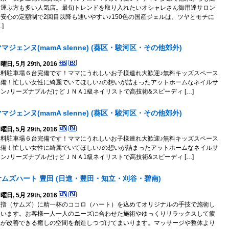
を運ぶ方も多い人気店。最旬トレンドを取り入れたいオシャレさん御用達サロン
★安心の定額制で2回目以降も通いやすい♪150色の国産ジェルは、ツヤとモチに
…]
マジェンヌ(mamA sIenne) (葵区・駿河区・その他郊外)
曜日, 5月 29th, 2016
無料駐車場６台完備です！ママにうれしいお子様連れ大歓迎♪無料キッズスペース
完備！忙しい女性に綺麗でいてほしい♪の想いが詰まったアットホームなネイルサ
ン♪リーズナブルだけどＪＮＡ1級ネイリストで高技術&スピーディ […]
マジェンヌ(mamA sIenne) (葵区・駿河区・その他郊外)
曜日, 5月 29th, 2016
無料駐車場６台完備です！ママにうれしいお子様連れ大歓迎♪無料キッズスペース
完備！忙しい女性に綺麗でいてほしい♪の想いが詰まったアットホームなネイルサ
ン♪リーズナブルだけどＪＮＡ1級ネイリストで高技術&スピーディ […]
サムズハート 豊田 (日進・豊田・知立・刈谷・碧南)
曜日, 5月 29th, 2016
親指（サムズ）に精一杯のココロ（ハート）を込めてオリジナルの手技で施術し
ています。お客様一人一人のニーズに合わせた施術やゆっくりリラックスして疲
れが改善できる癒しの空間を創造しつづけてまいります。マッサージや整体より