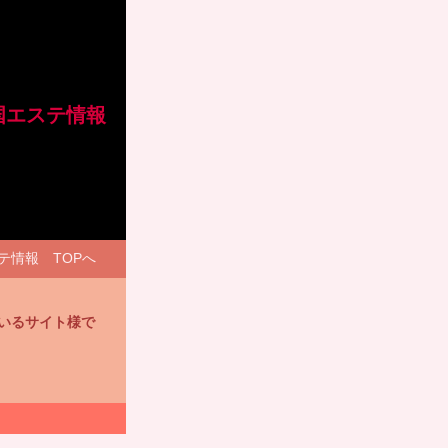
国エステ情報
テ情報 TOPへ
いるサイト様で