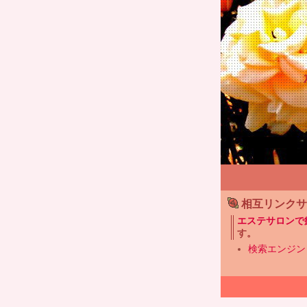
相互リンクサ
エステサロンで
す。
検索エンジン 