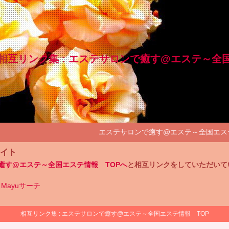
相互リンク集 : エステサロンで癒す@エステ～全
エステサロンで癒す@エステ～全国エス
イト
癒す@エステ～全国エステ情報 TOPへ
と相互リンクをしていただいて
Mayuサーチ
相互リンク集 : エステサロンで癒す@エステ～全国エステ情報 TOP