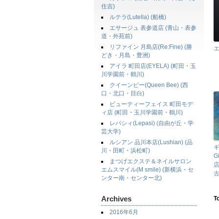
住吉)
ルテラ(Lutella) (船橋)
エサージュ 表参道店 (青山・表参
道・外苑前)
リファイン 月島店(Re:Fine) (勝
どき・月島・豊洲)
アイラ 町田店(EYELA) (町田・玉
川学園前・鶴川)
クイーンビー(Queen Bee) (西
口・北口・目白)
ビューティーフェイス 町田モデ
ィ店 (町田・玉川学園前・鶴川)
レパシィ(Lepasi) (自由が丘・学
芸大学)
ルシアン 品川本店(Lushian) (品
ギ
川・田町・浜松町)
G
まつげエクステ＆ネイルサロン
店
エムスマイル(M smile) (新横浜・セ
古
ンター南・センター北)
Archives
T
2016年6月