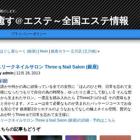
届けします。
癒す@エステ～全国エステ情報
プライバシー ポリシー
ほぐし屋らーく (銀座)
|
Main
|
銀座カラー 立川店 (立川南)
»
リークネイルサロン Three q Nail Salon (銀座)
y admin
| 12月 28, 2013
【誰かや何かの為に頑張っている全ての女性に「ほんのひと時、日常を忘れて女
王様になったつもりで自分の為の時間を」ゆったりと過ごして欲しい】そんな想
から生まれたサロン。一度足を踏み入れたら【Three(3つの)-q】その意味もき
っと分かります。メニューは全て必要なものが含まれたパッケージコースでお会
計も安心です 銀座駅2分☆ホテルのようなおもてなしの極上ネイル空間。贅沢な
みが叶うThree qで日常を忘れて女王様に
リークネイルサロン Three q Nail Salon (銀座)の詳細・予約はこちら
こちらの記事もどうぞ