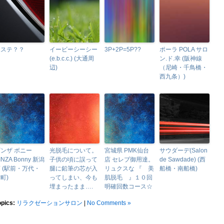
エステ？？
イービーシーシー
3P+2P=5P??
ポーラ POLA サロ
(e.b.c.c.) (大通周
ン.ド.幸 (阪神線
辺)
（尼崎・千鳥橋・
西九条）)
ンザ ボニー
光脱毛について。
宮城県 PMK仙台
サウダーデ(Salon
INZA Bonny 新潟
子供の頃に誤って
店 セレブ御用達。
de Sawdade) (西
 (駅前・万代・
腿に鉛筆の芯が入
リュクスな 『 美
船橋・南船橋)
町)
ってしまい、今も
肌脱毛 』１０回
埋まったまま….
明確回数コース☆
opics:
リラクゼーションサロン
|
No Comments »