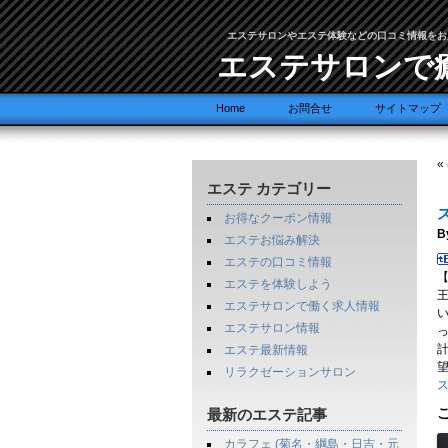
エステサロンやエステ体験などの口コミ情報をお
エステサロンで
Home
お問合せ
サイトマップ
«
エステ カテゴリー
ス
お得なクーポン情報
B
エステお悩み解決
エステの口コミ情報
エステを体験しよう
エステサロンで働く求人情報
い
エステサロン情報
エステ最新情報
望
リラクゼーションサロン
ス
最新のエステ記事
カラフェ (菊名・綱島・日吉・元