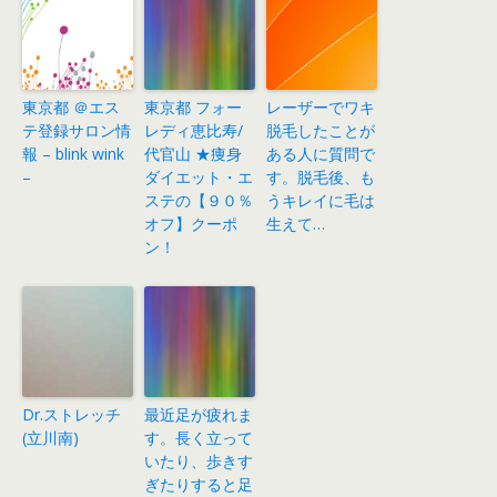
東京都 ＠エス
東京都 フォー
レーザーでワキ
テ登録サロン情
レディ恵比寿/
脱毛したことが
報 – blink wink
代官山 ★痩身
ある人に質問で
–
ダイエット・エ
す。脱毛後、も
ステの【９０％
うキレイに毛は
オフ】クーポ
生えて…
ン！
Dr.ストレッチ
最近足が疲れま
(立川南)
す。長く立って
いたり、歩きす
ぎたりすると足