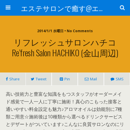
エステサロンで癒す@エステ～全国エステ情報
2014/1/1 水曜日 • No Comments
リフレッシュサロンハチコ
Re’fresh Salon HACHIKO (金山周辺)
Share
Tweet
Pin
Mail
SMS
高い技術力と豊富な知識をもつスタッフがオーダーメイ
ド感覚で一人一人に丁寧に施術！真心のこもった接客と
通いやすい料金設定も魅力♪アロマオイルは効能別に7種
類ご用意☆施術後は10種類から選べるドリンクサービス
とデザートがついています♪こんなに良質サロンなのにリ