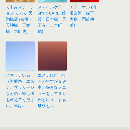
てもみステーシ
スマイルケア
エターナル (清
ョン りらく 天
Smile CARE (難
澄白河・森下・
満橋店 (京橋・
波・日本橋・天
大島・門前仲
天神橋・天満
王寺・上本町
町)
橋・本町他)
他)
ハマッテいる
エステに行って
（岩盤浴、エス
るのですがＧＷ
テ、マッサージ
中、好きなメニ
などの）癒し法
ューをして３万
を教えてくださ
円という。まぁ
い。私は…
破格と….