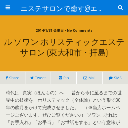
エステサロンで癒す@エステ～全国エステ情報
2014/1/31 金曜日 • No Comments
ル ソワン ホリスティックエステ
サロン (東大和市・拝島)
Share
Tweet
Pin
Mail
SMS
時代は…真実（ほんもの）へ… 昔から今に至るまでの世
界中の技術を、ホリスティック（全体論）という形で30
年の歳月をかけて完成させました。 （※当店ホームペ
ージございます。ぜひご覧ください♪） ソワン…それは
「お手入れ」「お手当」「お世話をする」という意味が