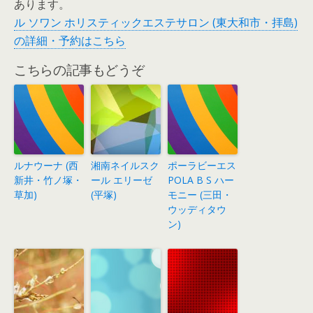
あります。
ル ソワン ホリスティックエステサロン (東大和市・拝島)
の詳細・予約はこちら
こちらの記事もどうぞ
ルナウーナ (西
湘南ネイルスク
ポーラビーエス
新井・竹ノ塚・
ール エリーゼ
POLA B S ハー
草加)
(平塚)
モニー (三田・
ウッディタウ
ン)