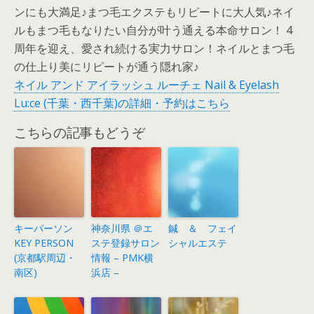
ンにも大満足♪まつ毛エクステもリピートに大人気♪ネイ
ルもまつ毛もなりたい自分が叶う通える本命サロン！ 4
周年を迎え、愛され続ける実力サロン！ネイルとまつ毛
の仕上り美にリピートが通う隠れ家♪
ネイル アンド アイラッシュ ルーチェ Nail & Eyelash
Lu:ce (千葉・西千葉)の詳細・予約はこちら
こちらの記事もどうぞ
キーパーソン
神奈川県 ＠エ
鍼 ＆ フェイ
KEY PERSON
ステ登録サロン
シャルエステ
(京都駅周辺・
情報 – PMK横
南区)
浜店 –