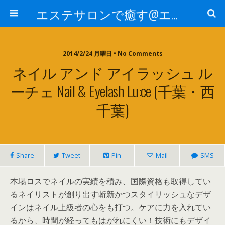
エステサロンで癒す@エステ～全国エステ情報
2014/2/24 月曜日 • No Comments
ネイル アンド アイラッシュ ル
ーチェ Nail & Eyelash Lu:ce (千葉・西
千葉)
Share
Tweet
Pin
Mail
SMS
本場ロスでネイルの実績を積み、国際資格も取得してい
るネイリストが創り出す斬新かつスタイリッシュなデザ
インはネイル上級者の心をも打つ。ケアに力を入れてい
るから、時間が経ってもはがれにくい！技術にもデザイ