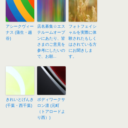
アシークヴィー
店名募集☆エス
フォトフェイシ
ナス (蒲生・越
テルームオープ
ャルを実際に体
谷)
ンにあたり、皆
験されたもしく
さまのご意見を
はされている方
参考にしたいの
にお聞きしま
で、お願…
す。
きれいとげんき
ボディワークサ
(千葉・西千葉)
ロン凛 (元町
（トアロードよ
り西）)