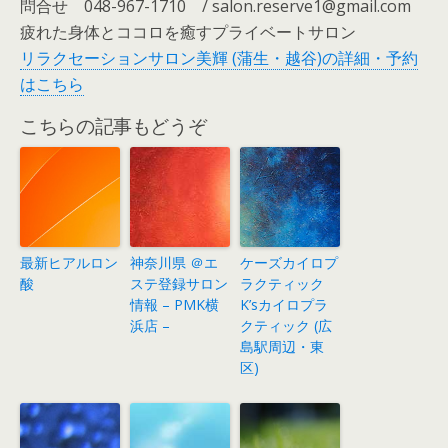
問合せ 048-967-1710 / salon.reserve1@gmail.com
疲れた身体とココロを癒すプライベートサロン
リラクセーションサロン美輝 (蒲生・越谷)の詳細・予約
はこちら
こちらの記事もどうぞ
最新ヒアルロン
神奈川県 ＠エ
ケーズカイロプ
酸
ステ登録サロン
ラクティック
情報 – PMK横
K’sカイロプラ
浜店 –
クティック (広
島駅周辺・東
区)