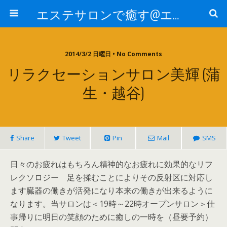
エステサロンで癒す@エステ～全国エステ情報
2014/3/2 日曜日 • No Comments
リラクセーションサロン美輝 (蒲
生・越谷)
Share
Tweet
Pin
Mail
SMS
日々のお疲れはもちろん精神的なお疲れに効果的なリフ
レクソロジー 足を揉むことによりその反射区に対応し
ます臓器の働きが活発になり本来の働きが出来るように
なります。当サロンは＜19時～22時オープンサロン＞仕
事帰りに明日の笑顔のために癒しの一時を（昼要予約）