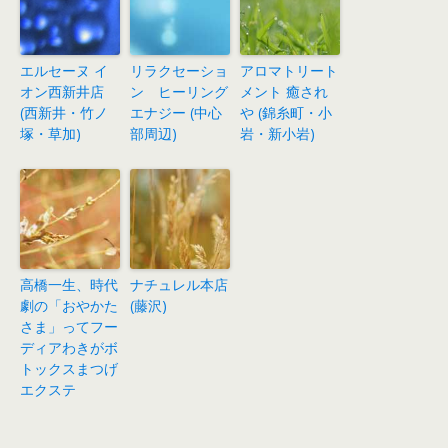
エルセーヌ イ
リラクセーショ
アロマトリート
オン西新井店
ン ヒーリング
メント 癒され
(西新井・竹ノ
エナジー (中心
や (錦糸町・小
塚・草加)
部周辺)
岩・新小岩)
高橋一生、時代
ナチュレル本店
劇の「おやかた
(藤沢)
さま」ってフー
ディアわきがボ
トックスまつげ
エクステ