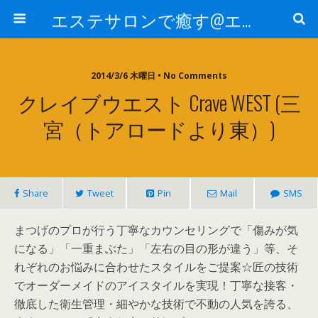
エステサロンで癒す@エステ～全国エステ情報
2014/3/6 木曜日 • No Comments
クレイブウエスト Crave WEST (三
宮（トアロードより東）)
Share
Tweet
Pin
Mail
SMS
まつげのプロが行う丁寧なカウンセリングで「傷みが気
になる」「一重まぶた」「左右の目の形が違う」等、そ
れぞれのお悩みに合わせたスタイルをご提案☆匠の技術
でオーダーメイドのアイスタイルを実現！丁寧な接客・
徹底した衛生管理・細やかな技術で不動の人気を誇る、