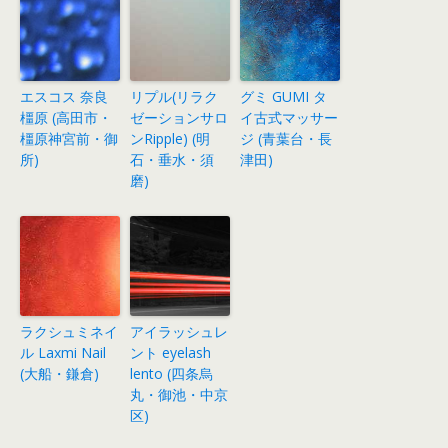
エスコス 奈良
リプル(リラク
グミ GUMI タ
橿原 (高田市・
ゼーションサロ
イ古式マッサー
橿原神宮前・御
ンRipple) (明
ジ (青葉台・長
所)
石・垂水・須
津田)
磨)
ラクシュミネイ
アイラッシュレ
ル Laxmi Nail
ント eyelash
(大船・鎌倉)
lento (四条烏
丸・御池・中京
区)