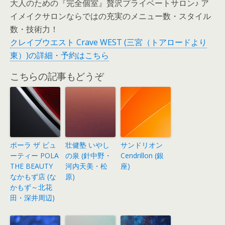
大人のための『完全個室』贅沢プライベートサロン♪ ア
イメイクサロンならではの充実のメニュー数・スタイル
数・技術力！
クレイブウエスト Crave WEST (三宮（トアロードより
東）)の詳細・予約はこちら
こちらの記事もどうぞ
ポーラ ザ ビュ
壮健塾 いやし
サンドリオン
ーティー POLA
の泉 (針中野・
Cendrillon (銀
THE BEAUTY
河内天美・松
座)
なかもず店 (な
原)
かもず～北花
田・深井周辺)