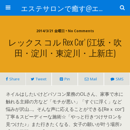
エステサロンで癒す@エステ～全国エステ情報
2014/3/21 金曜日 • No Comments
レックス コル Rex Cor’ (江坂・吹
田・淀川・東淀川・上新庄)
Share
Tweet
Pin
Mail
SMS
ネイルはしたいけどパソコン業務のOLさん、家事で水に
触れる主婦の方など「モチが悪い」「すぐに浮く」など
悩みが沢山…。そんな声に応えることができる[Reｘ cor’]
丁寧＆スピーディーな施術☆「やっと行きつけサロンを
見つけた♪」また行きたくなる、女子の願いが叶う場所♪