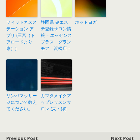
フィットネスス
静岡県 ＠エス
ホットヨガ
テーション ア
テ登録サロン情
プリ (三宮（ト
報 – エッセンス
アロードより
プラス グラン
東）)
モア 浜松店 –
リンパマッサー
カマタメイクア
ジについて教え
ップレッスンサ
てください。
ロン (栄・錦)
Previous Post
Next Post