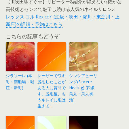
【JR吹田駅すぐ☆】リピーター&紹介が絶えない♪確かな
高技術とセンスで魅了し続ける人気のネイルサロン♪
レックス コル Rex cor’ (江坂・吹田・淀川・東淀川・上
新庄)の詳細・予約はこちら
こちらの記事もどうぞ
ジラソーレ (本
レーザーでワキ
シンシアヒーリ
町・南船場・堀
脱毛したことが
ング(Sincere
江・新町)
ある人に質問で
Healing) (四条
す。脱毛後、も
烏丸・烏丸御
うキレイに毛は
池)
生えて…