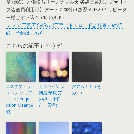
￥7560】と価格もリーズナブル★ 各線三宮駅スグ★【オ
フ込全員利用可】アート２本付け放題￥4320！リピータ
ー様はオフ込￥5400でOK♪
シシュ 三宮店 SyiSyu (三宮（トアロードより東）)の詳
細・予約はこちら
こちらの記事もどうぞ
エステティック
カコウイン 天
グアム！！（そ
サロン クリア
満店(華康院)
の１）
ー Esthetique
(横川・十日
salon Clear (前
市・天満)
橋)