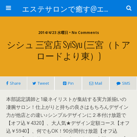
エステサロンで癒す@エステ～全国エステ情報
2014/4/23 水曜日 • No Comments
シシュ 三宮店 SyiSyu (三宮（トア
ロードより東）)
Share
Tweet
Pin
Mail
SMS
本部認定講師と1級ネイリストが集結する実力派揃いの
凄腕サロン！仕上がりと持ちの良さはもちろんデザイン
力が他店との違い♪シンプルデザインに２本付け放題で
【オフ込￥4320】、大人気★デザイン定額コース【オフ
込￥5940】、何でもOK！90分間付け放題【オフ込