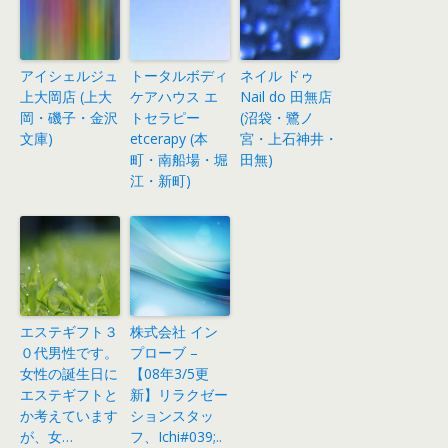
アイシェルジュ
トータルボディ
ネイル ドゥ
上大岡店 (上大
ケアハウス エ
Nail do 田無店
岡・磯子・金沢
トセラピー
(沼袋・鷺ノ
文庫)
etcerapy (本
宮・上石神井・
町・南船場・堀
田無)
江・新町)
エステギフト３
株式会社 イン
０代男性です。
プローブ –
女性の誕生日に
【08年3/5更
エステギフトと
新】リラクゼー
か考えています
ションスタッ
が、女…
フ、Ichi#039;..