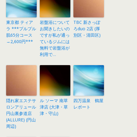
東京都 ティア
岩盤浴について
TBC 新さっぽ
ラ ***プルプル
お聞きしたいの
ろduo 2店 (厚
肌65分コース
ですが私が通っ
別区・清田区)
→2,600円***
ているジムには
無料で岩盤浴が
利用で…
隠れ家エステサ
ル ソーマ 南草
四万温泉 鶴屋
ロンアリュール
津店 (大津・草
レポート
円山裏参道店
津・守山)
(ALLURE) (円山
周辺)