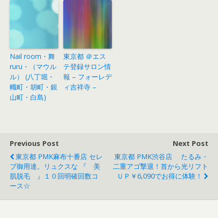
Nail room・舞
東京都 ＠エス
ruru・（マウル
テ登録サロン情
ル） (八丁堀・
報 – フォーレデ
幟町・胡町・銀
ィ吉祥寺 –
山町・白島)
Previous Post
Next Post
東京都 PMK麻布十番店 セレ
東京都 PMK渋谷店 たるみ・
ブ御用達。リュクスな 『 美
二重アゴ撃退！首から光リフト
肌脱毛 』１０回明確回数コ
ＵＰ￥6,090でお得に体験！
ース☆