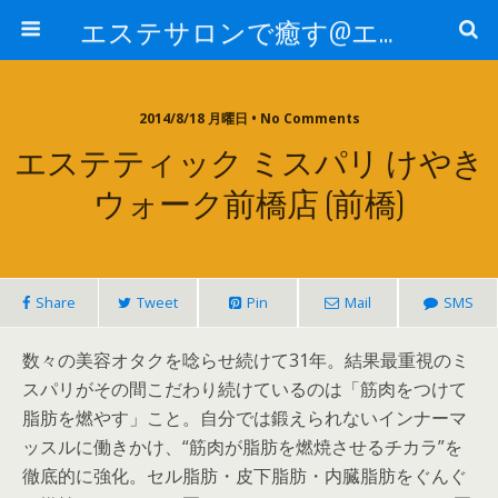
エステサロンで癒す@エステ～全国エステ情報
2014/8/18 月曜日 • No Comments
エステティック ミスパリ けやき
ウォーク前橋店 (前橋)
Share
Tweet
Pin
Mail
SMS
数々の美容オタクを唸らせ続けて31年。結果最重視のミ
スパリがその間こだわり続けているのは「筋肉をつけて
脂肪を燃やす」こと。自分では鍛えられないインナーマ
ッスルに働きかけ、“筋肉が脂肪を燃焼させるチカラ”を
徹底的に強化。セル脂肪・皮下脂肪・内臓脂肪をぐんぐ