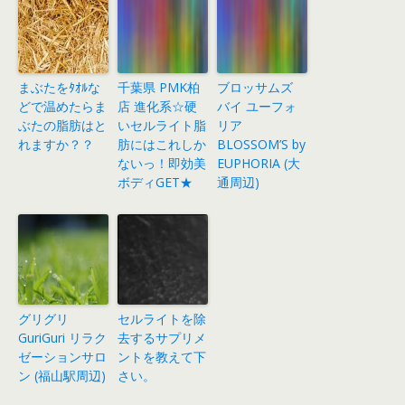
まぶたをﾀｵﾙな
千葉県 PMK柏
ブロッサムズ
どで温めたらま
店 進化系☆硬
バイ ユーフォ
ぶたの脂肪はと
いセルライト脂
リア
れますか？？
肪にはこれしか
BLOSSOM’S by
ないっ！即効美
EUPHORIA (大
ボディGET★
通周辺)
グリグリ
セルライトを除
GuriGuri リラク
去するサプリメ
ゼーションサロ
ントを教えて下
ン (福山駅周辺)
さい。