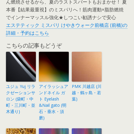
ん燃焼させるから、夏のラストスパートもおまかせ！ 夏
本番【結果最重視】のミスパリへ！筋肉運動×脂肪燃焼
でインナーマッスル強化★しつこい勧誘ナシで安心
エステティック ミスパリ けやきウォーク前橋店 (前橋)の
詳細・予約はこちら
こちらの記事もどうぞ
ユジュ Yuj リラ
アイラッシュア
PMK 川越店 (川
クゼーションサ
ンドネイル ガ
越・鶴ヶ島・若
ロン (袋町・中
ト Eyelash
葉)
町・三川町・並
&Nail gato (明
木通り)
石・垂水・須
磨)