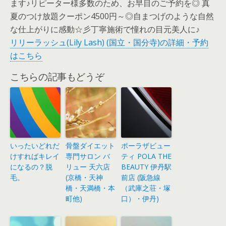
ます♪リピーター様多数のため、お早目のご予約を◎ 真
夏のつけ放題クーポン4500円～◎自まつげのような自然
な仕上がりに感動☆彡丁寧施術で憧れの目元美人に♪
リリーラッシュ(Lily Lash) (国立・国分寺)の詳細・予約
はこちら
こちらの記事もどうぞ
いったいどれだ
骨盤ダイエット
ポーラザビュー
けすればキレイ
専門サロン バ
ティ POLA THE
になるの？脱
リュー 天六店
BEAUTY 伊丹駅
毛。
(京橋・天神
前店 (阪急線
橋・天満橋・本
（武庫之荘・塚
町他)
口）・伊丹)