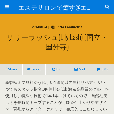
エステサロンで癒す@エステ～全国エステ情報
2014/8/24 日曜日 • No Comments
リリーラッシュ(Lily Lash) (国立・
国分寺)
Share
Tweet
Pin
Mail
SMS
新規様オフ無料◎うれしい1週間以内無料リペア付＆い
つでもスタッフ指名OK(無料)♪低刺激＆高品質のグルーを
使用し、特殊な技術で1本1本つけていくので、自然な美
しさを長時間キープすることが可能☆仕上がりやデザイ
ン、育毛からアフターケアまで、徹底的にこだわってい