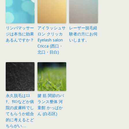
リンパマッサー
アイラッシュサ
レーザー脱毛経
ジは本当に効果
ロン クリッカ
験者の方にお伺
あるんですか？
Eyelash salon
いします。
Cricca (西口・
北口・目白)
永久脱毛はｴｽ
腱 筋 関節のバ
ﾃ、ｻﾛﾝなどか病
ランス整体 河
院の皮膚科でし
童館 かっぱか
てもらうか総合
ん (白石区)
的に考えるとど
ちらがい….