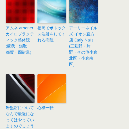
アムネ amener
福岡でボトック
アーリーネイル
カイロプラクテ
ス注射をしてく
ズ イオン直方
ィック整体院
れる病院
店 Early Nails
(蘇我・鎌取・
(三萩野・片
都賀・四街道)
野・その他小倉
北区・小倉南
区)
岩盤浴について
心機一転
なんで最近にな
ってはやってい
ますのでしょう