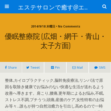
エステサロンで癒す@エステ～全国エステ情報
2014/9/18 木曜日 • No Comments
優眠整療院 (広畑・網干・青山・
太子方面)
Share
Tweet
Pin
Mail
SMS
整体,カイロプラクティック,脳幹免疫療法,リンパ法で原
因を取除き健康でお悩みのない快適な生活が送れるよう
改善へ導きます。肩こり,腰痛,更年期によるお悩み,不眠,
ストレス不調,プチうつ,頭痛,産後のケア,女性特有のお悩
み等々…誰もが持つ自然治癒力を引出し高めるので一時