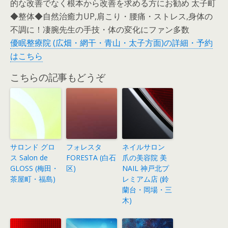
的な改善でなく根本から改善を求める方にお勧め 太子町
◆整体◆自然治癒力UP,肩こり・腰痛・ストレス,身体の
不調に！凄腕先生の手技・体の変化にファン多数
優眠整療院 (広畑・網干・青山・太子方面)の詳細・予約
はこちら
こちらの記事もどうぞ
サロンド グロ
フォレスタ
ネイルサロン
ス Salon de
FORESTA (白石
爪の美容院 美
GLOSS (梅田・
区)
NAIL 神戸北プ
茶屋町・福島)
レミアム店 (鈴
蘭台・岡場・三
木)