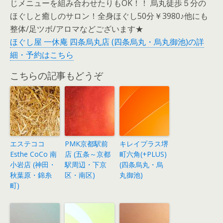
じメニューを組み合わせたりもOK！！ 烏丸徒歩５分の
ほぐしと癒しのサロン！全身ほぐし50分￥3980♪他にも
整体/足ツボ/アロマなどございます★
ほぐし屋 一休庵 四条烏丸店 (四条烏丸・烏丸御池)の詳
細・予約はこちら
こちらの記事もどうぞ
エステココ
PMK京都駅前
キレイプラス堺
Esthe CoCo 南
店 (五条～京都
町六角(+PLUS)
小岩店 (神田・
駅周辺・下京
(四条烏丸・烏
秋葉原・錦糸
区・南区)
丸御池)
町)