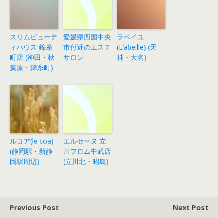
スリムビューテ
愛媛県四国中央
ラベイユ
ィハウス 錦糸
市付近のエステ
(L’abeille) (天
町店 (神田・秋
サロン
神・大名)
葉原・錦糸町)
ルコア(le coa)
エルセーヌ 立
(静岡駅・新静
川フロム中武店
岡駅周辺)
(立川北・昭島)
Previous Post
Next Post