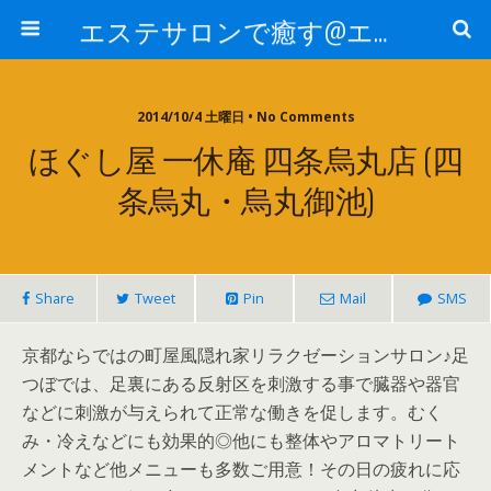
エステサロンで癒す@エステ～全国エステ情報
2014/10/4 土曜日 • No Comments
ほぐし屋 一休庵 四条烏丸店 (四
条烏丸・烏丸御池)
Share
Tweet
Pin
Mail
SMS
京都ならではの町屋風隠れ家リラクゼーションサロン♪足
つぼでは、足裏にある反射区を刺激する事で臓器や器官
などに刺激が与えられて正常な働きを促します。むく
み・冷えなどにも効果的◎他にも整体やアロマトリート
メントなど他メニューも多数ご用意！その日の疲れに応