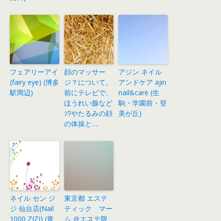
フェアリーアイ
顔のマッサー
アジン ネイル
(fairy eye) (博多
ジ？について。
アンドケア ajin
駅周辺)
前にテレビで、
nail&care (生
ほうれい腺など
駒・学園前・登
ｼﾜやたるみの顔
美が丘)
の体操と….
ネイル セン ジ
東京都 エステ
ジ 仙台店(Nail
ティック マー
1000 ZIZI) (青
ム ＠エステ限