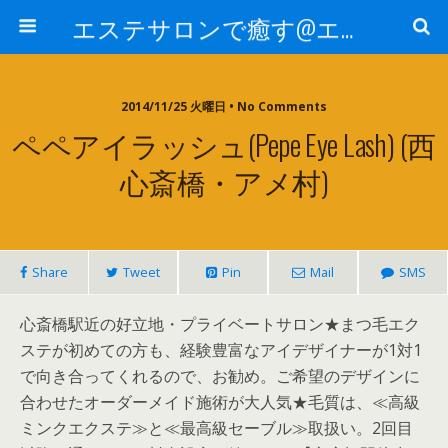
エステサロンで癒す@エステ～全国エステ情報
2014/11/25 火曜日 • No Comments
ペペアイラッシュ(Pepe Eye Lash) (西
心斎橋・アメ村)
Share
Tweet
Pin
Mail
SMS
心斎橋駅近の好立地・プライベートサロン★まつ毛エク
ステが初めての方も、経験豊富なアイデザイナーが1対1
で向き合ってくれるので、お勧め。ご希望のデザインに
合わせたオーダーメイド施術が大人気★毛質は、≪高級
ミンクエクステ≫と≪最高級セーブル≫取扱い。2回目