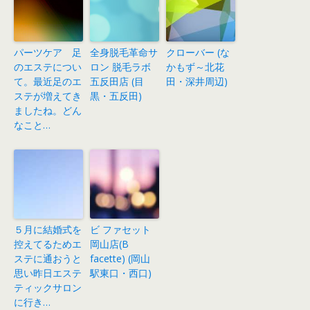
パーツケア 足
全身脱毛革命サ
クローバー (な
のエステについ
ロン 脱毛ラボ
かもず～北花
て。最近足のエ
五反田店 (目
田・深井周辺)
ステが増えてき
黒・五反田)
ましたね。どん
なこと…
５月に結婚式を
ビ ファセット
控えてるためエ
岡山店(B
ステに通おうと
facette) (岡山
思い昨日エステ
駅東口・西口)
ティックサロン
に行き…