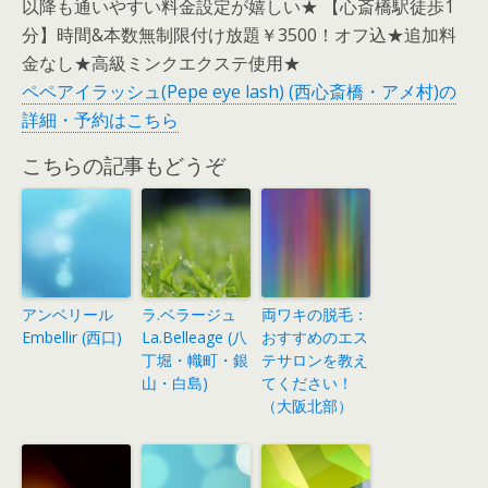
以降も通いやすい料金設定が嬉しい★ 【心斎橋駅徒歩1
分】時間&本数無制限付け放題￥3500！オフ込★追加料
金なし★高級ミンクエクステ使用★
ペペアイラッシュ(Pepe eye lash) (西心斎橋・アメ村)の
詳細・予約はこちら
こちらの記事もどうぞ
アンベリール
ラ.ベラージュ
両ワキの脱毛：
Embellir (西口)
La.Belleage (八
おすすめのエス
丁堀・幟町・銀
テサロンを教え
山・白島)
てください！
（大阪北部）