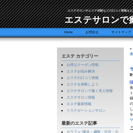
エステサロンやエステ体験などの口コミ情報をお
エステサロンで
Home
お問合せ
サイトマップ
«
東
エステ カテゴリー
お得なクーポン情報
サ
エステお悩み解決
B
エステの口コミ情報
エステを体験しよう
各
エステサロンで働く求人情報
エステサロン情報
エステ最新情報
リラクゼーションサロン
サ
最新のエステ記事
カラフェ (菊名・綱島・日吉・元