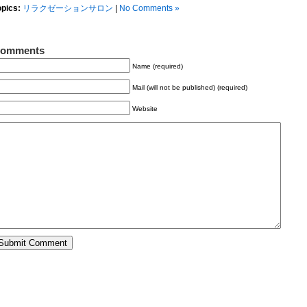
opics:
リラクゼーションサロン
|
No Comments »
omments
Name (required)
Mail (will not be published) (required)
Website