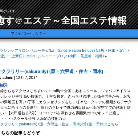
届けします。
癒す@エステ～全国エステ情報
プライバシー ポリシー
ラシンシアサロン ベルーチェ(La・Sincere salon Beluce) (江坂・吹田・淀川・
淀川・上新庄)
|
Main
|
シャイニープロフ (梅田・茶屋町・福島)
»
クラリリー(sakuralily) (灘・六甲道・住吉・岡本)
y admin
| 12月 7, 2014
線からもアクセスしやすいsakuralily☆全国にあるスクール、ジャパンアイリス
トカレッジ併設!高い技術力、丁寧な接客、きっちり管理した衛生面等から、お客
様の満足度も高い♪丁寧にカウンセリングをし、様々なエクステの種類からアナタ
の目元に合うものを選び、憧れのキレイで魅力的な目元へ!個室空間での施術も嬉
しい♪ 【六甲道徒歩2分】ヨーロッパを漂わせる雰囲気の中でキレイと癒し
を・・・♪スクール併設!大満足の技術力☆
クラリリー(sakuralily) (灘・六甲道・住吉・岡本)の詳細・予約はこちら
こちらの記事もどうぞ