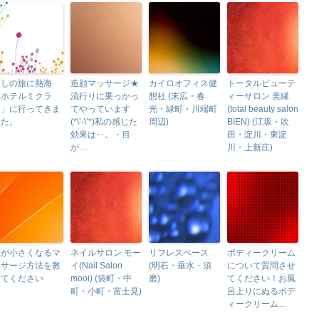
癒しの旅に熱海
造顔マッサージ★
カイロオフィス健
トータルビューテ
「ホテルミクラ
流行りに乗っかっ
想社 (末広・春
ィーサロン 美縁
ス」に行ってきま
てやっています
光・緑町・川端町
(total beauty salon
した。
(*\’-\’*)私の感じた
周辺)
BIEN) (江坂・吹
効果は‥。・目
田・淀川・東淀
が…
川・上新庄)
顔が小さくなるマ
ネイルサロン モー
リフレスペース
ボディークリーム
ッサージ方法を教
イ(Nail Salon
(明石・垂水・須
について質問させ
えてください
mooi) (袋町・中
磨)
てください！お風
町・小町・富士見)
呂上りにぬるボデ
ィークリーム…