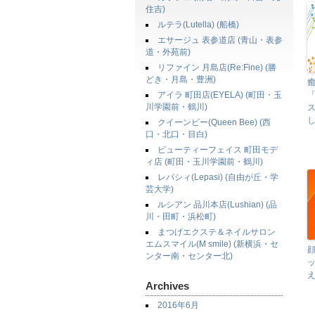
住吉)
ルテラ(Lutella) (船橋)
エサージュ 表参道店 (青山・表参
道・外苑前)
リファイン 月島店(Re:Fine) (勝
どき・月島・豊洲)
アイラ 町田店(EYELA) (町田・玉
川学園前・鶴川)
クイーンビー(Queen Bee) (西
口・北口・目白)
ビューティーフェイス 町田モデ
ィ店 (町田・玉川学園前・鶴川)
レパシィ(Lepasi) (自由が丘・学
芸大学)
ルシアン 品川本店(Lushian) (品
川・田町・浜松町)
まつげエクステ＆ネイルサロン
エムスマイル(M smile) (新横浜・セ
ンター南・センター北)
Archives
2016年6月