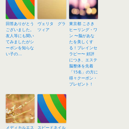
回答ありがとう
ヴェリタ グラ
東京都 こさき
ございました。
ツィア
ヒーリング・ワ
友人等にも聞い
ン 〜脳があな
てみましたがシ
たを美しくす
ーボンを知らな
る！ブレインセ
い子の….
ラピー〜 好評
につき、エステ
脳整体を先着
「15名」の方に
得々クーポン・
プレゼント！
メディカルエス
スピードネイル