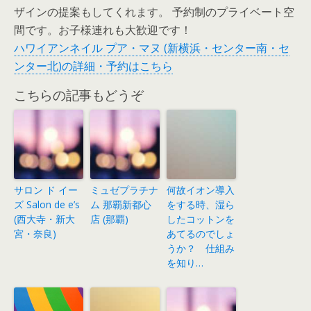
ザインの提案もしてくれます。 予約制のプライベート空
間です。お子様連れも大歓迎です！
ハワイアンネイル プア・マヌ (新横浜・センター南・セ
ンター北)の詳細・予約はこちら
こちらの記事もどうぞ
サロン ド イー
ミュゼプラチナ
何故イオン導入
ズ Salon de e’s
ム 那覇新都心
をする時、湿ら
(西大寺・新大
店 (那覇)
したコットンを
宮・奈良)
あてるのでしょ
うか？ 仕組み
を知り…