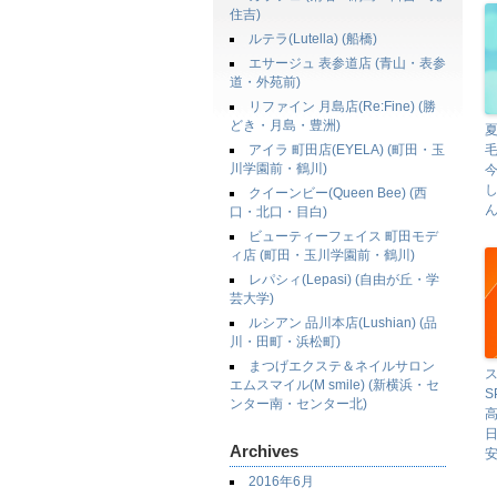
住吉)
ルテラ(Lutella) (船橋)
エサージュ 表参道店 (青山・表参
道・外苑前)
リファイン 月島店(Re:Fine) (勝
どき・月島・豊洲)
アイラ 町田店(EYELA) (町田・玉
川学園前・鶴川)
クイーンビー(Queen Bee) (西
ん
口・北口・目白)
ビューティーフェイス 町田モデ
ィ店 (町田・玉川学園前・鶴川)
レパシィ(Lepasi) (自由が丘・学
芸大学)
ルシアン 品川本店(Lushian) (品
川・田町・浜松町)
まつげエクステ＆ネイルサロン
エムスマイル(M smile) (新横浜・セ
S
ンター南・センター北)
高
Archives
安
2016年6月