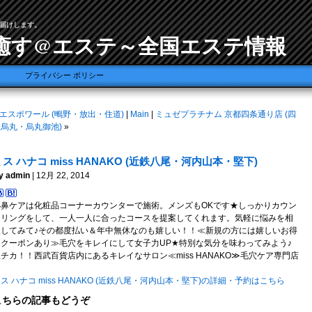
届けします。
癒す@エステ～全国エステ情報
プライバシー ポリシー
エスポワール (鴫野・放出・住道)
|
Main
|
ミュゼプラチナム 京都四条通り店 (四
条烏丸・烏丸御池)
»
ミス ハナコ miss HANAKO (近鉄八尾・河内山本・堅下)
y admin
| 12月 22, 2014
小鼻ケアは化粧品コーナーカウンターで施術。メンズもOKです★しっかりカウン
セリングをして、一人一人に合ったコースを提案してくれます。気軽に悩みを相
談してみて♪その都度払い＆年中無休なのも嬉しい！！≪新規の方には嬉しいお得
なクーポンあり≫毛穴をキレイにして女子力UP★特別な気分を味わってみよう♪
チカ！！西武百貨店内にあるキレイなサロン≪miss HANAKO≫毛穴ケア専門店
★
ス ハナコ miss HANAKO (近鉄八尾・河内山本・堅下)の詳細・予約はこちら
こちらの記事もどうぞ