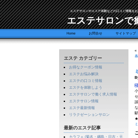
エステサロンやエステ体験などの口コミ情報をお
エステサロンで
Home
お問合せ
サイトマップ
«
エステ カテゴリー
お得なクーポン情報
エステお悩み解決
B
エステの口コミ情報
エステを体験しよう
エステサロンで働く求人情報
エステサロン情報
エステ最新情報
駅
リラクゼーションサロン
ミ
最新のエステ記事
カラフェ (菊名・綱島・日吉・元