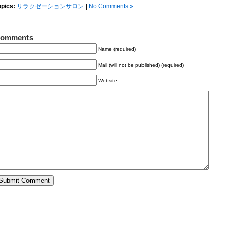
opics:
リラクゼーションサロン
|
No Comments »
omments
Name (required)
Mail (will not be published) (required)
Website