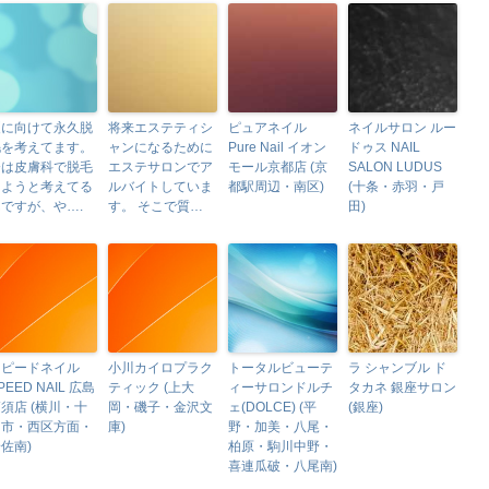
夏に向けて永久脱
将来エステティシ
ピュアネイル
ネイルサロン ルー
毛を考えてます。
ャンになるために
Pure Nail イオン
ドゥス NAIL
今は皮膚科で脱毛
エステサロンでア
モール京都店 (京
SALON LUDUS
しようと考えてる
ルバイトしていま
都駅周辺・南区)
(十条・赤羽・戸
ですが、や….
す。 そこで質…
田)
スピードネイル
小川カイロプラク
トータルビューテ
ラ シャンブル ド
PEED NAIL 広島
ティック (上大
ィーサロンドルチ
タカネ 銀座サロン
須店 (横川・十
岡・磯子・金沢文
ェ(DOLCE) (平
(銀座)
日市・西区方面・
庫)
野・加美・八尾・
佐南)
柏原・駒川中野・
喜連瓜破・八尾南)