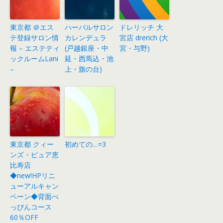
東京都 ＠エス
ハーバルサロン
ドレリッチ 大
テ登録サロン情
カレンデュラ
宮店 drerich (大
報 – エステティ
(戸越銀座・中
宮・与野)
ックルームLani
延・西馬込・池
–
上・旗の台)
東京都 クィー
初めての…=3
ンズ・ピュア恵
比寿店
◆new!HPリニ
ューアルキャン
ペーン◆背面べ
っぴんコース
60％OFF