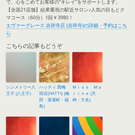
で、心をこめてお客様の”キレイ”をサポートします。
【全国21店舗】結果重視の駅近サロン♪人気の目もとク
マコース（60分）1回￥3980！
エヴァーグレース 吉祥寺店 (吉祥寺)の詳細・予約はこち
ら
こちらの記事もどうぞ
シンメトリー八
ハッティ 西梅
Ｍｉｓｓ Ｍａ
王子 (八王子)
田店(HATTI) (梅
ｒｉｎｅ (天
田・茶屋町・福
神・大名)
島)