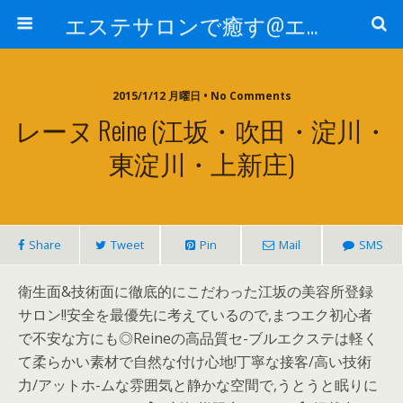
エステサロンで癒す@エステ～全国エステ情報
2015/1/12 月曜日 • No Comments
レーヌ Reine (江坂・吹田・淀川・
東淀川・上新庄)
Share
Tweet
Pin
Mail
SMS
衛生面&技術面に徹底的にこだわった江坂の美容所登録
サロン!!安全を最優先に考えているので,まつエク初心者
で不安な方にも◎Reineの高品質セ-ブルエクステは軽く
て柔らかい素材で自然な付け心地!丁寧な接客/高い技術
力/アットホ-ムな雰囲気と静かな空間で,うとうと眠りに