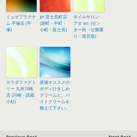
ミュゼプラチナ
Jin 富士見町店
ネイルサロン
ム 平塚店 (平
(袋町・中町・
アオ ao. (セン
塚)
小町・富士見)
ター街・公園通
り・道玄坂)
カラダファクト
産後オススメの
リー 丸井川崎
ボディひきしめ
店 (川崎・武蔵
クリームと、バ
小杉)
ストクリームを
教えて下さい。
Previous Post
Next Post