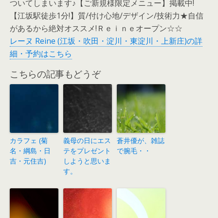
ついてしまいます♪【ご新規様限定メニュー】掲載中!
【江坂駅徒歩1分!】質/付け心地/デザイン/技術力★自信
があるから絶対オススメ!Ｒｅｉｎｅオープン☆☆
レーヌ Reine (江坂・吹田・淀川・東淀川・上新庄)の詳
細・予約はこちら
こちらの記事もどうぞ
カラフェ (菊
義母の日にエス
蒼井優が、雑誌
名・綱島・日
テをプレゼント
で腕毛・・
吉・元住吉)
しようと思いま
す。