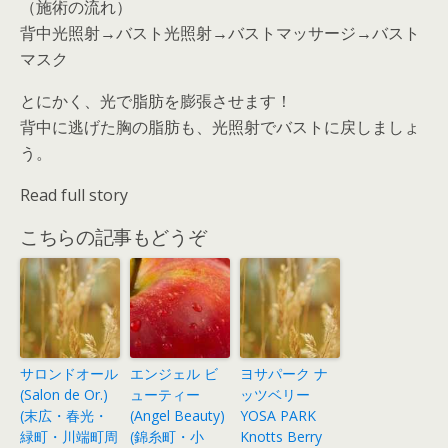
（施術の流れ）
背中光照射→バスト光照射→バストマッサージ→バスト
マスク
とにかく、光で脂肪を膨張させます！
背中に逃げた胸の脂肪も、光照射でバストに戻しましょ
う。
Read full story
こちらの記事もどうぞ
サロンドオール
エンジェル ビ
ヨサパーク ナ
(Salon de Or.)
ューティー
ッツベリー
(末広・春光・
(Angel Beauty)
YOSA PARK
緑町・川端町周
(錦糸町・小
Knotts Berry