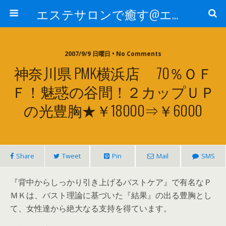
エステサロンで癒す@エステ～全国エステ情報
2007/9/9 日曜日 • No Comments
神奈川県 PMK横浜店 70％ＯＦ
Ｆ！魅惑の谷間！２カップＵＰ
の光豊胸★￥18000⇒￥6000
Share
Tweet
Pin
Mail
SMS
『背中からしっかり引き上げるバストケア』で有名なＰ
ＭＫは、バスト理論に基づいた『結果』の出る豊胸とし
て、女性達から絶大なる支持を得ています。