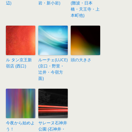
辺)
岩・新小岩)
(難波・日本
橋・天王寺・上
本町他)
ル タン京王新
ルーチェ(LUCE)
頭の大きさ
宿店 (西口)
(京口・野里・
辻井・今宿方
面)
今夜から始めよ
サレーヌ石神井
う！
公園 (石神井・