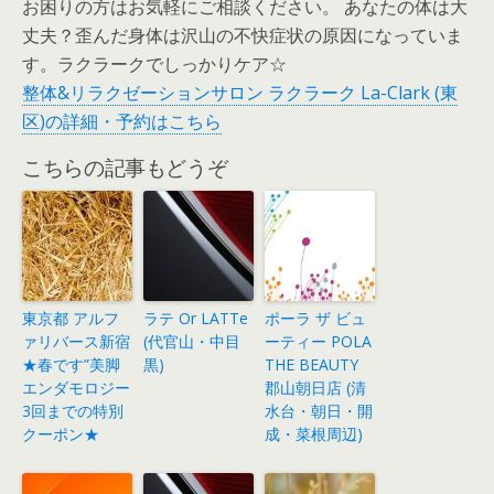
お困りの方はお気軽にご相談ください。 あなたの体は大
丈夫？歪んだ身体は沢山の不快症状の原因になっていま
す。ラクラークでしっかりケア☆
整体&リラクゼーションサロン ラクラーク La-Clark (東
区)の詳細・予約はこちら
こちらの記事もどうぞ
東京都 アルフ
ラテ Or LATTe
ポーラ ザ ビュ
ァリバース新宿
(代官山・中目
ーティー POLA
★春です”美脚
黒)
THE BEAUTY
エンダモロジー
郡山朝日店 (清
3回までの特別
水台・朝日・開
クーポン★
成・菜根周辺)