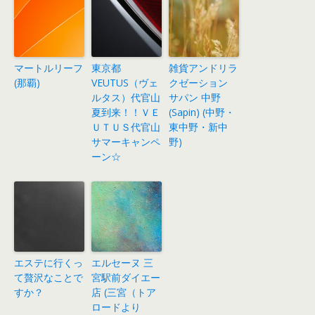
マートルリーフ
東京都
雑貨アンドリラ
(那覇)
VEUTUS（ヴェ
クゼーション
ルタス）代官山
サパン 中野
夏到来！！ＶＥ
(Sapin) (中野・
ＵＴＵＳ代官山
東中野・新中
サマーキャンペ
野)
ーン☆
エステに行くっ
エルセーヌ 三
て贅沢なことで
宮駅前ダイエー
すか？
店 (三宮（トア
ロードより