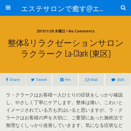
エステサロンで癒す@エステ～全国エステ情報
2015/1/29 木曜日 • No Comments
整体&リラクゼーションサロン
ラクラーク La-Clark (東区)
Share
Tweet
Pin
Mail
SMS
ラ・クラークはお客様一人ひとりの症状をしっかり確認
し、やさしく丁寧にケアします。整体は痛い、こわいと
イメージされている方も沢山いると思いますが、ラ・ク
ラークはお客様の声を大切に、ご要望にあった施術法で
無理なくしっかり改善していきます。気になる症状など