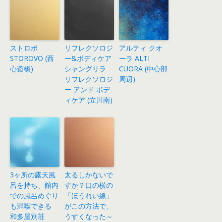
ストロボ
リフレクソロジ
アルティ クオ
STOROVO (西
ー&ボディケア
ーラ ALTI
心斎橋)
シャングリラ
CUORA (中心部
リフレクソロジ
周辺)
ー アンド ボデ
ィケア (立川南)
3ヶ所の露天風
太るしかないで
呂を持ち、館内
すか？口の横の
での風呂めぐり
「ほうれい線」
も満喫できる
がこの方法で、
和多屋別荘
うすくなった～