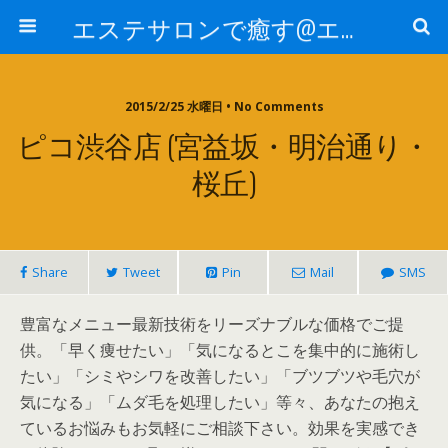
エステサロンで癒す@エステ～全国エステ情報
2015/2/25 水曜日 • No Comments
ピコ渋谷店 (宮益坂・明治通り・
桜丘)
Share
Tweet
Pin
Mail
SMS
豊富なメニュー最新技術をリーズナブルな価格でご提
供。「早く痩せたい」「気になるとこを集中的に施術し
たい」「シミやシワを改善したい」「ブツブツや毛穴が
気になる」「ムダ毛を処理したい」等々、あなたの抱え
ているお悩みもお気軽にご相談下さい。効果を実感でき