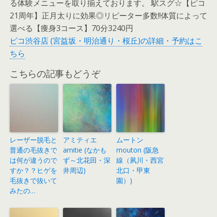
る体験メニューを取り揃えております。 駅スグ☆【ピコ
21周年】正月太りに効果◎リピーター多数!!体質によって
選べる【痩身3コース】70分3240円
ピコ渋谷店 (宮益坂・明治通り・桜丘)の詳細・予約はこ
ちら
こちらの記事もどうぞ
レーザー脱毛と
アミティエ
ムートン
普通の毛抜きで
amitie (なかも
mouton (阪急
は何が違うので
ず～北花田・深
線（夙川・西宮
すか？？ヒゲを
井周辺)
北口・甲東
毛抜きで抜いて
園）)
みたの…