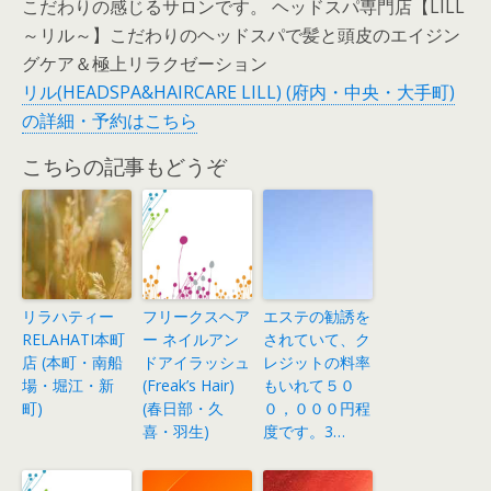
こだわりの感じるサロンです。 ヘッドスパ専門店【LILL
～リル～】こだわりのヘッドスパで髪と頭皮のエイジン
グケア＆極上リラクゼーション
リル(HEADSPA&HAIRCARE LILL) (府内・中央・大手町)
の詳細・予約はこちら
こちらの記事もどうぞ
リラハティー
フリークスヘア
エステの勧誘を
RELAHATI本町
ー ネイルアン
されていて、ク
店 (本町・南船
ドアイラッシュ
レジットの料率
場・堀江・新
(Freak’s Hair)
もいれて５０
町)
(春日部・久
０，０００円程
喜・羽生)
度です。3…