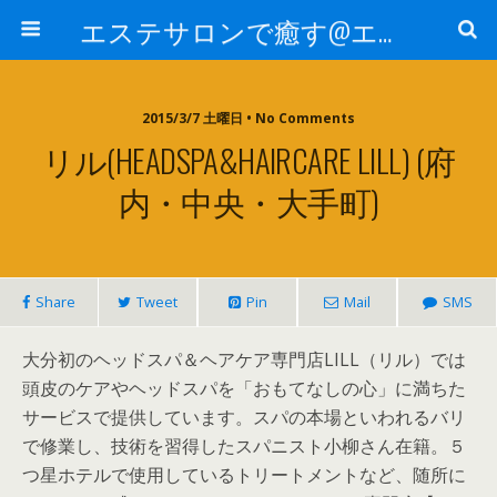
エステサロンで癒す@エステ～全国エステ情報
2015/3/7 土曜日 • No Comments
リル(HEADSPA&HAIRCARE LILL) (府
内・中央・大手町)
Share
Tweet
Pin
Mail
SMS
大分初のヘッドスパ＆ヘアケア専門店LILL（リル）では
頭皮のケアやヘッドスパを「おもてなしの心」に満ちた
サービスで提供しています。スパの本場といわれるバリ
で修業し、技術を習得したスパニスト小柳さん在籍。５
つ星ホテルで使用しているトリートメントなど、随所に