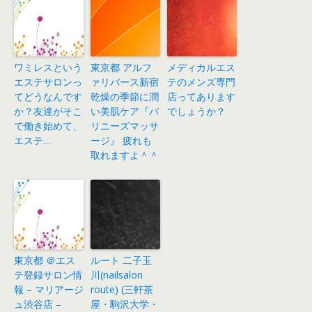
ワミレスという
東京都 アルフ
メディカルエス
エステサロンっ
ァリバース新宿
テのメンズ専門
てどうなんです
乾燥の季節に潤
店ってあります
か？友達がそこ
い美肌ケア『バ
でしょうか？
で働き始めて、
リニーズマッサ
エステ…
ージ』 疲れも
取れますよ＾＾
東京都 ＠エス
ルート 二子玉
テ登録サロン情
川(nailsalon
報 – マリアージ
route) (三軒茶
ュ渋谷店 –
屋・駒沢大学・