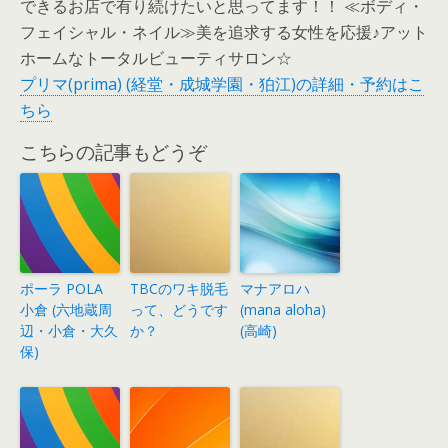
できるお店で有り続けたいと思ってます！！ ≪ボディ・
フェイシャル・ネイル≫美を追求する女性を応援♪アット
ホームなトータルビューティサロン☆
プリマ(prima) (経堂・成城学園・狛江)の詳細・予約はこ
ちら
こちらの記事もどうぞ
ポーラ POLA
TBCのワキ脱毛
マナアロハ
小倉 (六地蔵周
って、どうです
(mana aloha)
辺・小倉・大久
か？
(高崎)
保)