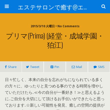
エステサロンで癒す@エステ～全国エステ情報
2015/3/10 火曜日 • No Comments
プリマ(prima) (経堂・成城学園・
狛江)
Share
Tweet
Pin
Mail
SMS
日々忙しく、本来の自分を忘れがちになられている多く
の方々に、ゆったりと見つめる事のできる時間を増やし
ていただけたら..≪今の自分が一番好き！≫と思えるよう
に..ご自分を大切にして頂けるお手伝いができたらと思っ
ております..☆新しい可能性を発見、癒しの空間の提供が