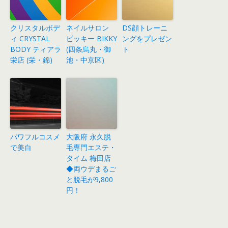
クリスタルボデ
ネイルサロン
DS顔トレーニ
ィ CRYSTAL
ビッキー BIKKY
ングをプレゼン
BODY ティアラ
(四条烏丸・御
ト
栄店 (栄・錦)
池・中京区)
パワフルコスメ
大阪府 永久脱
で美白
毛専門エステ・
タイム 梅田店
◆両ウデまるご
と脱毛が9,800
円！