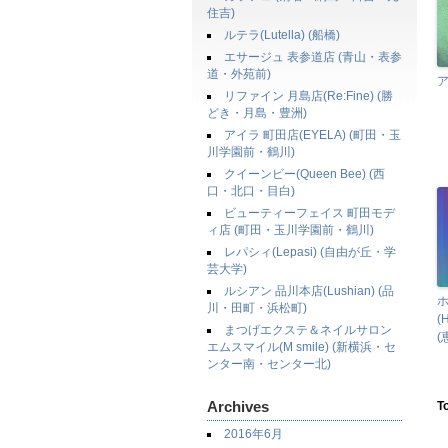
住吉)
ルテラ(Lutella) (船橋)
エサージュ 表参道店 (青山・表参
道・外苑前)
ア
リファイン 月島店(Re:Fine) (勝
どき・月島・豊洲)
アイラ 町田店(EYELA) (町田・玉
川学園前・鶴川)
クイーンビー(Queen Bee) (西
口・北口・目白)
ビューティーフェイス 町田モデ
ィ店 (町田・玉川学園前・鶴川)
レパシィ(Lepasi) (自由が丘・学
芸大学)
ルシアン 品川本店(Lushian) (品
川・田町・浜松町)
(
まつげエクステ＆ネイルサロン
(
エムスマイル(M smile) (新横浜・セ
ンター南・センター北)
Archives
T
2016年6月