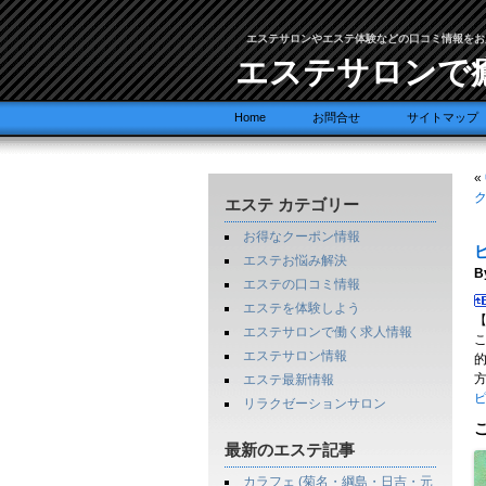
エステサロンやエステ体験などの口コミ情報をお
エステサロンで
Home
お問合せ
サイトマップ
«
ク
エステ カテゴリー
お得なクーポン情報
ピ
エステお悩み解決
B
エステの口コミ情報
エステを体験しよう
エステサロンで働く求人情報
エステサロン情報
エステ最新情報
ピ
リラクゼーションサロン
最新のエステ記事
カラフェ (菊名・綱島・日吉・元