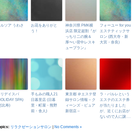
ルソア うわさ
お花をありがと
神奈川県 PMK横
フォーユー for you
う！
浜店 限定超割『が
エステティックサ
っちり二の腕＆
ロン (西大寺・新
厚〜い背中レスキ
大宮・奈良)
ュープラン』
ホリデイスパ
手もみの職人21
東京都 ＠エステ登
ラ・パルレという
HOLIDAY SPA)
日暮里店 (日暮
録サロン情報 – ク
エステのエステ券
恵比寿)
里・町屋・熊野
ィーンズ・ピュア
が当たりました
前・舎人)
新宿店 –
が、近くにお店が
ないので人に譲….
opics:
リラクゼーションサロン
|
No Comments »