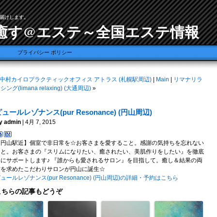
届けします。
癒す@エステ～全国エステ情報
プライバシー ポリシー
中村カイロプラクティックオフィス アトラス (札幌駅周辺)
|
Main
|
リマナリラ
シング(limana relaxing) (大通周辺)
»
ュールレゾナンス(pur Resonance) (円山周辺)
y admin
| 4月 7, 2015
【円山駅近】個室で非日常を☆お客さまを愛すること。感謝の気持ちを忘れない
こと。お客さまの『スリムになりたい、癒されたい、美肌作りをしたい』を徹底
的にサポートします♪ 『誰からも愛されるサロン』を目指して。癒し＆結果の両
方を求めたこだわりサロンが円山に誕生☆
ュールレゾナンス(pur Resonance) (円山周辺)の詳細・予約はこちら
こちらの記事もどうぞ