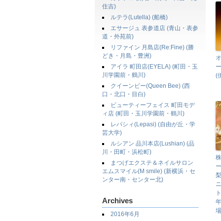
住吉)
ルテラ(Lutella) (船橋)
エサージュ 表参道店 (青山・表参
道・外苑前)
リファイン 月島店(Re:Fine) (勝
どき・月島・豊洲)
オ
アイラ 町田店(EYELA) (町田・玉
川学園前・鶴川)
(
クイーンビー(Queen Bee) (西
口・北口・目白)
ビューティーフェイス 町田モデ
ィ店 (町田・玉川学園前・鶴川)
レパシィ(Lepasi) (自由が丘・学
芸大学)
ルシアン 品川本店(Lushian) (品
川・田町・浜松町)
株
まつげエクステ＆ネイルサロン
ー
エムスマイル(M smile) (新横浜・セ
ンター南・センター北)
ニ
ト
Archives
場
2016年6月