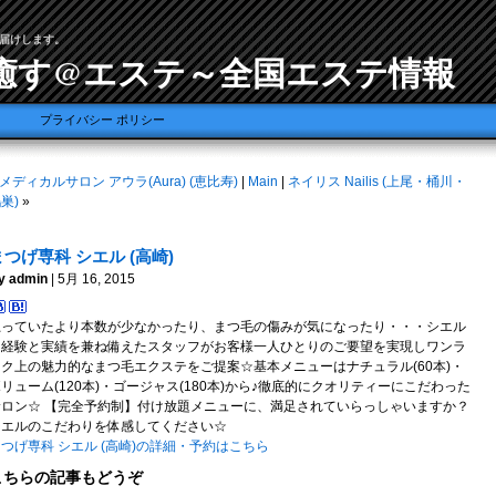
届けします。
癒す@エステ～全国エステ情報
プライバシー ポリシー
メディカルサロン アウラ(Aura) (恵比寿)
|
Main
|
ネイリス Nailis (上尾・桶川・
巣)
»
まつげ専科 シエル (高崎)
y admin
| 5月 16, 2015
思っていたより本数が少なかったり、まつ毛の傷みが気になったり・・・シエル
は経験と実績を兼ね備えたスタッフがお客様一人ひとりのご要望を実現しワンラ
ンク上の魅力的なまつ毛エクステをご提案☆基本メニューはナチュラル(60本)・
リューム(120本)・ゴージャス(180本)から♪徹底的にクオリティーにこだわった
サロン☆ 【完全予約制】付け放題メニューに、満足されていらっしゃいますか？
シエルのこだわりを体感してください☆
つげ専科 シエル (高崎)の詳細・予約はこちら
こちらの記事もどうぞ