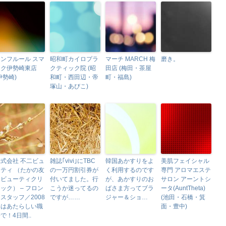
ンフルール スマ
昭和町カイロプラ
マーチ MARCH 梅
磨き。
ーク伊勢崎東店
クティック院 (昭
田店 (梅田・茶屋
伊勢崎)
和町・西田辺・帝
町・福島)
塚山・あびこ)
式会社 不二ビュ
雑誌｢vivi｣にTBC
韓国あかすりをよ
美肌フェイシャル
ティ （たかの友
の一万円割引券が
く利用するのです
専門 アロマエステ
梨ビューティクリ
付いてました。行
が、あかすりのお
サロン アーントシ
ック） – フロン
こうか迷ってるの
ばさま方ってブラ
ータ(AuntTheta)
スタッフ／2008
ですが……
ジャー＆ショ…
(池田・石橋・箕
年はあたらしい職
面・豊中)
で！4日間..