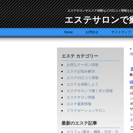
エステサロンやエステ体験などの口コミ情報をお
エステサロンで
Home
お問合せ
サイトマップ
«
鴻
エステ カテゴリー
お得なクーポン情報
エステお悩み解決
B
エステの口コミ情報
エステを体験しよう
エステサロンで働く求人情報
エステサロン情報
ボ
エステ最新情報
リラクゼーションサロン
ま
最新のエステ記事
カラフェ (菊名・綱島・日吉・元