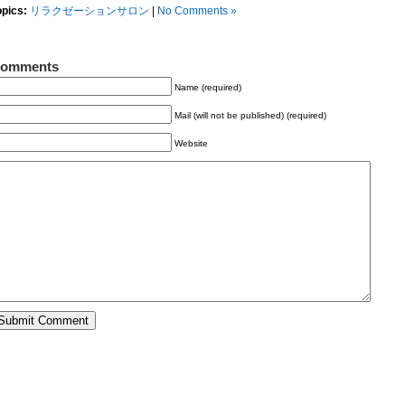
opics:
リラクゼーションサロン
|
No Comments »
omments
Name (required)
Mail (will not be published) (required)
Website