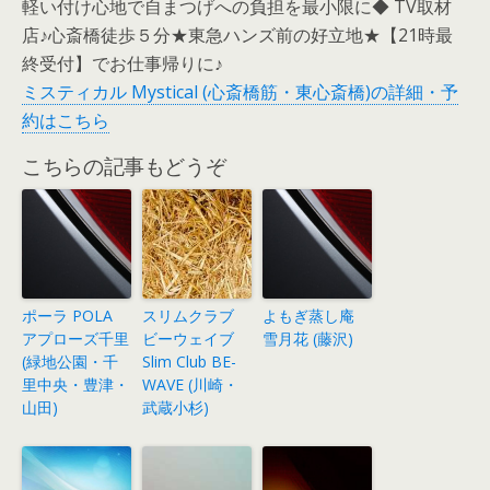
軽い付け心地で自まつげへの負担を最小限に◆ TV取材
店♪心斎橋徒歩５分★東急ハンズ前の好立地★【21時最
終受付】でお仕事帰りに♪
ミスティカル Mystical (心斎橋筋・東心斎橋)の詳細・予
約はこちら
こちらの記事もどうぞ
ポーラ POLA
スリムクラブ
よもぎ蒸し庵
アプローズ千里
ビーウェイブ
雪月花 (藤沢)
(緑地公園・千
Slim Club BE-
里中央・豊津・
WAVE (川崎・
山田)
武蔵小杉)