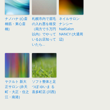
ナノハナ (心斎
札幌市内で眉毛
ネイルサロン
橋筋・東心斎
の入れ墨を格安
ナンシー
橋)
（両方で５万円
NailSalon
以内）でやって
NANCY (大通周
いるお店知って
辺)
いたら…
ヤクルト 新大
ソフト整体と足
正サロン (弁天
つぼ ゆいま る
町・大正・住之
喜多町店 (川西)
江・南港)