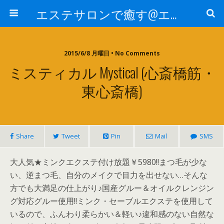
エステサロンで癒す@エステ～全国エステ情報
2015/6/8 月曜日 • No Comments
ミスティカル Mystical (心斎橋筋・
東心斎橋)
Share
Tweet
Pin
Mail
SMS
大人気★ミンクエクステ付け放題￥5980!!まつ毛が少な
い、逆まつ毛、自分のメイクで目力を出せない…そんな
方でも大満足の仕上がり♪国産グルー＆オイルクレンジン
グ対応グルー使用!!ミンク・セーブルエクステを使用して
いるので、ふんわり柔らかい＆軽い♪違和感のない自然な