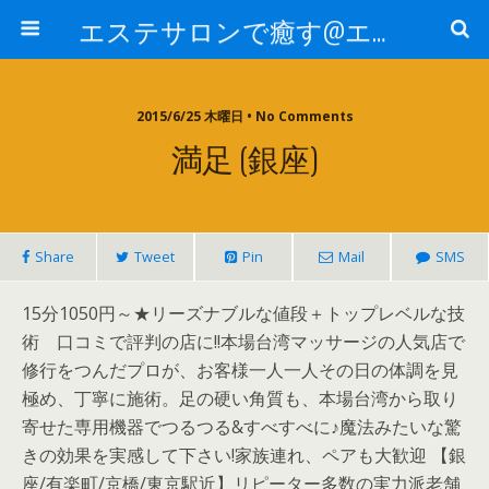
エステサロンで癒す@エステ～全国エステ情報
2015/6/25 木曜日 • No Comments
満足 (銀座)
Share
Tweet
Pin
Mail
SMS
15分1050円～★リーズナブルな値段＋トップレベルな技
術 口コミで評判の店に!!本場台湾マッサージの人気店で
修行をつんだプロが、お客様一人一人その日の体調を見
極め、丁寧に施術。足の硬い角質も、本場台湾から取り
寄せた専用機器でつるつる&すべすべに♪魔法みたいな驚
きの効果を実感して下さい!家族連れ、ペアも大歓迎 【銀
座/有楽町/京橋/東京駅近】リピーター多数の実力派老舗