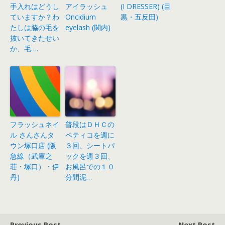
手入れはどうし
アイラッシュ
(I DRESSER) (目
ていますか？わ
Oncidium
黒・五反田)
たしは脇の毛を
eyelash (関内)
抜いてきたせい
か、毛….
フラッシュネイ
普段はＤＨＣの
ル さんさんタ
ペティコを週に
ウン塚口店 (阪
３回、シートパ
急線（武庫之
ックを週３回、
荘・塚口）・伊
お風呂での１０
丹)
分間泥…
Previous Post
Next Post