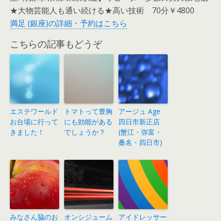
★大物芸能人も通い続ける★高い技術 70分￥4800
満足 (銀座)の詳細・予約はこちら
こちらの記事もどうぞ
エステワールド
トマトって豊胸
アージュ Age
お台場に行って
にも効能がある
四日市新正店
きました！
でしょうか？
(蟹江・弥富・
桑名・四日市)
みなさん脇のお
オンシジューム
アイドレッサー