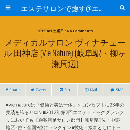
エステサロンで癒す@エステ～全国エステ情報
2015/8/1 土曜日 • No Comments
メディカルサロン ヴィナチュー
ル 田神店 (vie Nature) (岐阜駅・柳ヶ
瀬周辺)
Share
Tweet
Pin
Mail
SMS
■vie natureは『健康と美は一体』をコンセプトに23年の
実績を誇るサロン■2012年第2回エステティックグランプ
リにおいても【顧客満足サロン部門】岐阜県1位・中部
地区2位・全国9位にランクイン■技術・接客ともにトッ