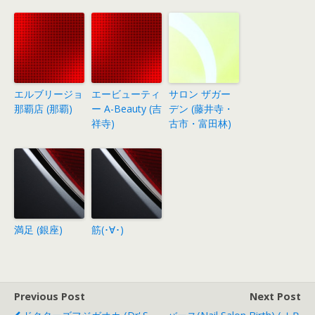
エルブリージョ
エービューティ
サロン ザガー
那覇店 (那覇)
ー A-Beauty (吉
デン (藤井寺・
祥寺)
古市・富田林)
満足 (銀座)
筋(･∀･)
Previous Post
Next Post