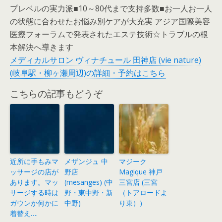
プレベルの実力派■10～80代まで支持多数■お一人お一人
の状態に合わせたお悩み別ケアが大充実 アジア国際美容
医療フォーラムで発表されたエステ技術☆トラブルの根
本解決へ導きます
メディカルサロン ヴィナチュール 田神店 (vie nature)
(岐阜駅・柳ヶ瀬周辺)の詳細・予約はこちら
こちらの記事もどうぞ
近所に手もみマ
メザンジュ 中
マジーク
ッサージの店が
野店
Magique 神戸
あります。マッ
(mesanges) (中
三宮店 (三宮
サージする時は
野・東中野・新
（トアロードよ
ガウンか何かに
中野)
り東）)
着替え….