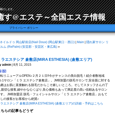
届けします。
癒す@エステ～全国エステ情報
プライバシー ポリシー
ネイルドゥ 岡山駅前店(Nail Doux) (岡山駅東口・西口)
|
Main
|
隠れ家サロン リ
ルム (RePalm) (安芸郡・安芸区・東広島)
»
ラエステシア 倉敷店(MIRA ESTHESIA) (倉敷エリア)
y admin
| 8月 11, 2015
転リニューアルOPEN♪２月２１日!!今がチャンスの美白脱毛！紹介者数地域
o.1サロン「ミラ エステシア倉敷店」。JMB加盟の脱毛サロンで,安全面に対する
配慮はお肌に直接触れる脱毛だからこそ嬉しいところ。そしてスタッフさんの丁
寧,親切な接客,細やかな心くばり,良心価格もあって満足度の高い信頼あるサロン
す。 JMB加盟店 脱毛・フェイシャルサロン「ミラ エステシア倉敷店」おもて
なしの接客がお客様から絶賛♪
ラエステシア 倉敷店(MIRA ESTHESIA) (倉敷エリア)の詳細・予約はこちら
こちらの記事もどうぞ