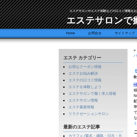
エステサロンやエステ体験などの口コミ情報をお
エステサロンで
Home
お問合せ
サイトマップ
«
パ
エステ カテゴリー
お得なクーポン情報
ミ
エステお悩み解決
B
エステの口コミ情報
エステを体験しよう
移
エステサロンで働く求人情報
N
エステサロン情報
エステ最新情報
で
リラクゼーションサロン
ミ
最新のエステ記事
カラフェ (菊名・綱島・日吉・元