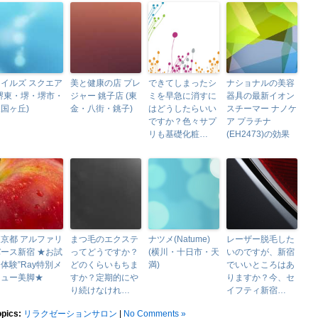
イルズ スクエア
美と健康の店 プレ
できてしまったシ
ナショナルの美容
(堺東・堺・堺市・
ジャー 銚子店 (東
ミを早急に消すに
器具の最新イオン
国ヶ丘)
金・八街・銚子)
はどうしたらいい
スチーマー ナノケ
ですか？色々サプ
ア プラチナ
リも基礎化粧…
(EH2473)の効果
京都 アルファリ
まつ毛のエクステ
ナツメ(Natume)
レーザー脱毛した
ース新宿 ★お試
ってどうですか？
(横川・十日市・天
いのですが、新宿
体験”Ray特別メ
どのくらいもちま
満)
でいいところはあ
ニュー美脚★
すか？定期的にや
りますか？今、セ
り続けなけれ…
イフティ新宿…
opics:
リラクゼーションサロン
|
No Comments »