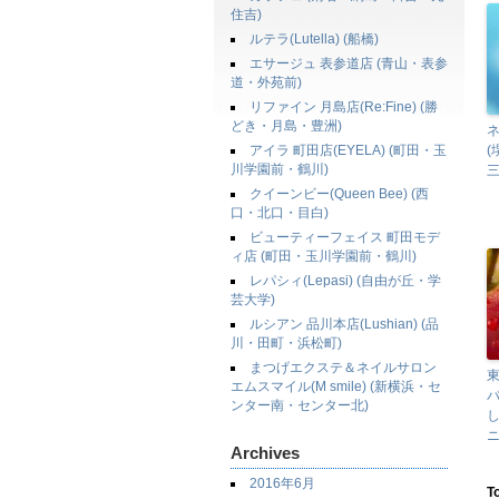
住吉)
ルテラ(Lutella) (船橋)
エサージュ 表参道店 (青山・表参
道・外苑前)
リファイン 月島店(Re:Fine) (勝
どき・月島・豊洲)
ネ
アイラ 町田店(EYELA) (町田・玉
川学園前・鶴川)
三
クイーンビー(Queen Bee) (西
口・北口・目白)
ビューティーフェイス 町田モデ
ィ店 (町田・玉川学園前・鶴川)
レパシィ(Lepasi) (自由が丘・学
芸大学)
ルシアン 品川本店(Lushian) (品
川・田町・浜松町)
まつげエクステ＆ネイルサロン
東
エムスマイル(M smile) (新横浜・セ
バ
ンター南・センター北)
し
Archives
2016年6月
T