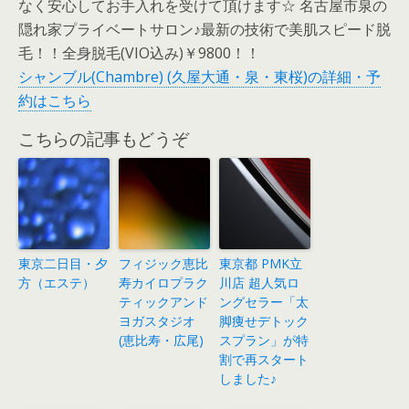
なく安心してお手入れを受けて頂けます☆ 名古屋市泉の
隠れ家プライベートサロン♪最新の技術で美肌スピード脱
毛！！全身脱毛(VIO込み)￥9800！！
シャンブル(Chambre) (久屋大通・泉・東桜)の詳細・予
約はこちら
こちらの記事もどうぞ
東京二日目・夕
フィジック恵比
東京都 PMK立
方（エステ）
寿カイロプラク
川店 超人気ロ
ティックアンド
ングセラー「太
ヨガスタジオ
脚痩せデトック
(恵比寿・広尾)
スプラン」が特
割で再スタート
しました♪