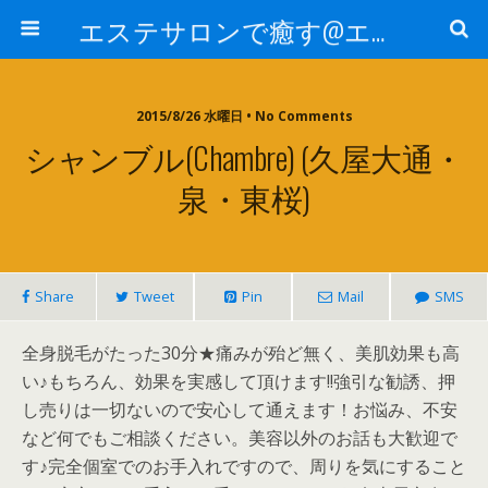
エステサロンで癒す@エステ～全国エステ情報
2015/8/26 水曜日 • No Comments
シャンブル(Chambre) (久屋大通・
泉・東桜)
Share
Tweet
Pin
Mail
SMS
全身脱毛がたった30分★痛みが殆ど無く、美肌効果も高
い♪もちろん、効果を実感して頂けます!!強引な勧誘、押
し売りは一切ないので安心して通えます！お悩み、不安
など何でもご相談ください。美容以外のお話も大歓迎で
す♪完全個室でのお手入れですので、周りを気にすること