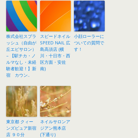
株式会社スプラ
スピードネイル
小顔ローラーに
ッシュ（自由が
SPEED NAIL 広
ついての質問で
丘エピサロン）
島高須店 (横
す！
– 【駅チカ・ノ
川・十日市・西
ルマなし・未経
区方面・安佐
験者歓迎！】新
南)
宿 カウン..
東京都 クィー
ネイルサロンア
ンズピュア新宿
ジアン熊本店
店 ９０分
(下通り)