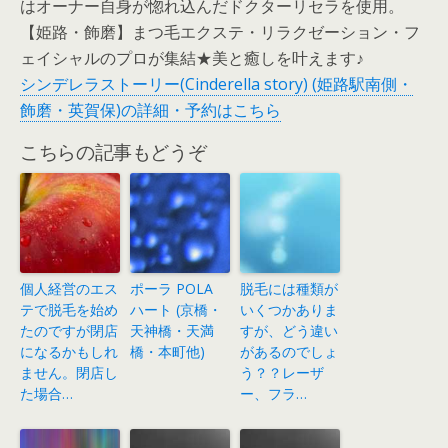
はオーナー自身が惚れ込んだドクターリセラを使用。
【姫路・飾磨】まつ毛エクステ・リラクゼーション・フ
ェイシャルのプロが集結★美と癒しを叶えます♪
シンデレラストーリー(Cinderella story) (姫路駅南側・
飾磨・英賀保)の詳細・予約はこちら
こちらの記事もどうぞ
個人経営のエス
ポーラ POLA
脱毛には種類が
テで脱毛を始め
ハート (京橋・
いくつかありま
たのですが閉店
天神橋・天満
すが、どう違い
になるかもしれ
橋・本町他)
があるのでしょ
ません。閉店し
う？？レーザ
た場合…
ー、フラ…