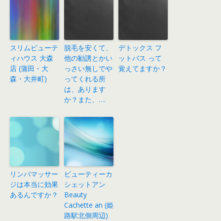
スリムビューテ
脱毛を安くて、
デトックス フ
ィハウス 大森
他の勧誘とかい
ットバス って
店 (蒲田・大
っさい無しでや
覚えてますか？
森・大井町)
ってくれる所
は、あります
か？また、….
リンパマッサー
ビューティーカ
ジは本当に効果
シェットアン
あるんですか？
Beauty
Cachette an (姫
路駅北側周辺)