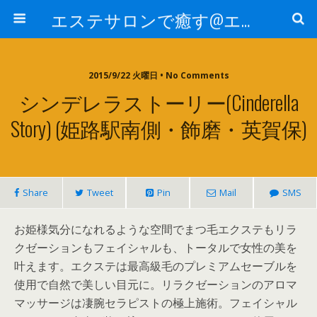
エステサロンで癒す@エステ～全国エステ情報
2015/9/22 火曜日 • No Comments
シンデレラストーリー(Cinderella
Story) (姫路駅南側・飾磨・英賀保)
Share
Tweet
Pin
Mail
SMS
お姫様気分になれるような空間でまつ毛エクステもリラ
クゼーションもフェイシャルも、トータルで女性の美を
叶えます。エクステは最高級毛のプレミアムセーブルを
使用で自然で美しい目元に。リラクゼーションのアロマ
マッサージは凄腕セラピストの極上施術。フェイシャル