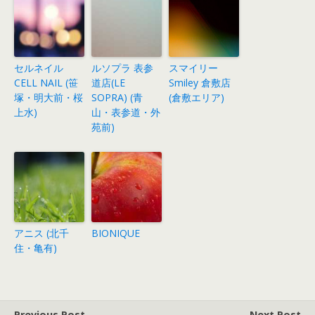
セルネイル
ルソプラ 表参
スマイリー
CELL NAIL (笹
道店(LE
Smiley 倉敷店
塚・明大前・桜
SOPRA) (青
(倉敷エリア)
上水)
山・表参道・外
苑前)
アニス (北千
BIONIQUE
住・亀有)
Previous Post
Next Post