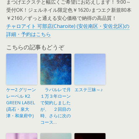
まつげエクステと幅広くご希望にお応えします！ 9:00～
受付OK！ジェルネイル限定色￥1620♪まつエク新規80本
￥2160／ずっと通える安心価格で納得の高品質！
チャロアイト 可部店(Charoite) (安佐南区・安佐北区)の
詳細・予約はこちら
こちらの記事もどうぞ
ケー2 グリーン
ラパルレで月
エステ三昧～♪
レーベル K2
１万３年ローン
GREEN LABEL
で契約しました
(高石・泉大
が、 ２回目の
津・和泉府中)
時、さらに次の
コース…