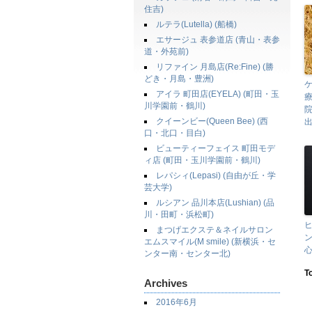
住吉)
ルテラ(Lutella) (船橋)
エサージュ 表参道店 (青山・表参
道・外苑前)
リファイン 月島店(Re:Fine) (勝
どき・月島・豊洲)
ケ
アイラ 町田店(EYELA) (町田・玉
療
川学園前・鶴川)
院
クイーンビー(Queen Bee) (西
口・北口・目白)
ビューティーフェイス 町田モデ
ィ店 (町田・玉川学園前・鶴川)
レパシィ(Lepasi) (自由が丘・学
芸大学)
ルシアン 品川本店(Lushian) (品
川・田町・浜松町)
まつげエクステ＆ネイルサロン
ン
エムスマイル(M smile) (新横浜・セ
心
ンター南・センター北)
T
Archives
2016年6月