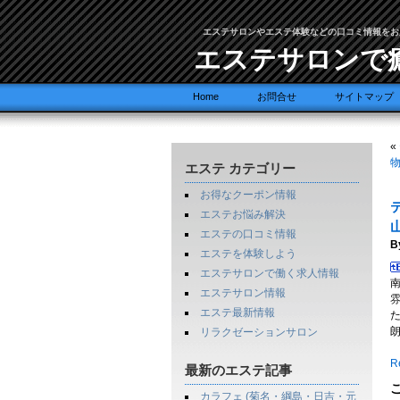
エステサロンやエステ体験などの口コミ情報をお
エステサロンで
Home
お問合せ
サイトマップ
«
物
エステ カテゴリー
お得なクーポン情報
エステお悩み解決
エステの口コミ情報
B
エステを体験しよう
エステサロンで働く求人情報
エステサロン情報
エステ最新情報
リラクゼーションサロン
Re
最新のエステ記事
カラフェ (菊名・綱島・日吉・元