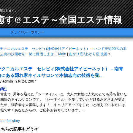
届けします。
癒す@エステ～全国エステ情報
プライバシー ポリシー
テクニカルエステ セレビィ(株式会社アイビーネット） – ハンド技術90％の本
志向の技術者を一緒に目指しませ..
|
Main
|
あがり症3あがり症 改善
»
テクニカルエステ セレビィ(株式会社アイビーネット） – 南青
山にある隠れ家ネイルサロンで本物志向の技術を発..
y admin
| 9月 24, 2007
南青山で1周年を迎えた「シーネイル」は、大人の女性に人気のとても落ち着いた
雰囲気のネイルサロンです。「シーネイル」を愛していただけるお客さまが増え
たため、経験者を大募集します！！キャリアアップをしたいと考えている方には
朗報です！あなたからの、ご応募お待ちしています。…
ad full story
こちらの記事もどうぞ