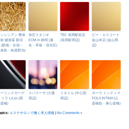
ンシンアン 整体
加圧スタジオ
TBC 長岡駅前店
ビー・エスコート
術 健身晏 新潟
EOM in 静岡 (瀬
(長岡駅周辺)
金山本店 (金山周
 (駅南・女池・
名・草薙・清水区)
辺)
出来島・鳥屋野潟)
ヒーリングガーデ
スパラーザ (大通
リネイル (中心部
ポーラ インティマ
 リラ LiLas (西
周辺)
周辺)
POLA INTIMA (心
斎橋)
斎橋筋・東心斎橋)
opics:
エステサロンで働く求人情報
|
No Comments »