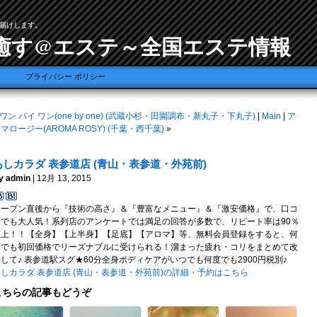
届けします。
癒す@エステ～全国エステ情報
プライバシー ポリシー
ワン バイ ワン(one by one) (武蔵小杉・田園調布・新丸子・下丸子)
|
Main
|
ア
マロージー(AROMA ROSY) (千葉・西千葉)
»
あしカラダ 表参道店 (青山・表参道・外苑前)
y admin
| 12月 13, 2015
オープン直後から『技術の高さ』＆『豊富なメニュー』＆『激安価格』で、口コ
ミでも大人気！系列店のアンケートでは満足の回答が多数で、リピート率は90％
以上！！【全身】【上半身】【足底】【アロマ】等、無料会員登録をすると、何
度でも初回価格でリーズナブルに受けられる！溜まった疲れ・コリをまとめて改
して♪ 表参道駅スグ★60分全身ボディケアがいつでも何度でも2900円税別♪
しカラダ 表参道店 (青山・表参道・外苑前)の詳細・予約はこちら
こちらの記事もどうぞ