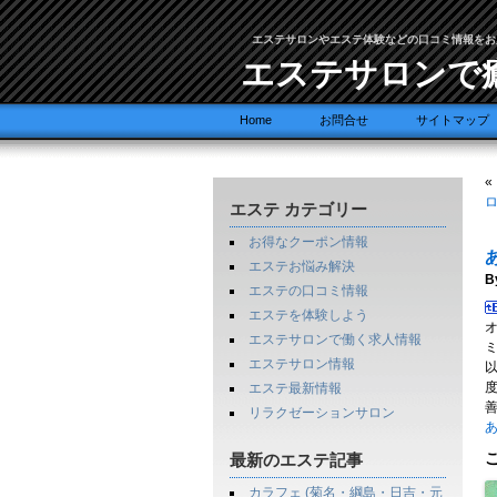
エステサロンやエステ体験などの口コミ情報をお
エステサロンで
Home
お問合せ
サイトマップ
«
ロ
エステ カテゴリー
お得なクーポン情報
エステお悩み解決
B
エステの口コミ情報
エステを体験しよう
エステサロンで働く求人情報
エステサロン情報
エステ最新情報
善
リラクゼーションサロン
あ
最新のエステ記事
カラフェ (菊名・綱島・日吉・元