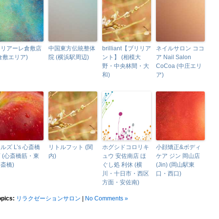
リリアーレ倉敷店
中国東方伝統整体
brilliant【ブリリア
ネイルサロン ココ
倉敷エリア)
院 (横浜駅周辺)
ント】 (相模大
ア Nail Salon
野・中央林間・大
CoCoa (中庄エリ
和)
ア)
ルズ L’s 心斎橋
リトルフット (関
ホグシドコロリキ
小顔矯正&ボディ
 (心斎橋筋・東
内)
ュウ 安佐南店 ほ
ケア ジン 岡山店
斎橋)
ぐし処 利休 (横
(Jin) (岡山駅東
川・十日市・西区
口・西口)
方面・安佐南)
opics:
リラクゼーションサロン
|
No Comments »