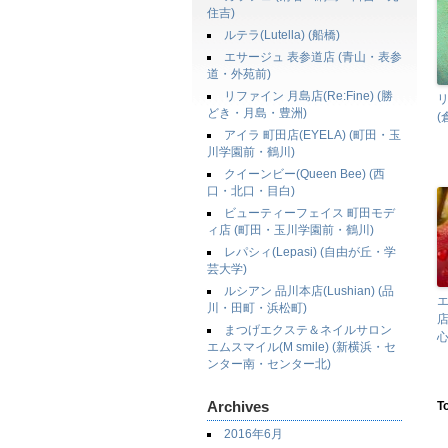
住吉)
ルテラ(Lutella) (船橋)
エサージュ 表参道店 (青山・表参
道・外苑前)
リファイン 月島店(Re:Fine) (勝
どき・月島・豊洲)
(
アイラ 町田店(EYELA) (町田・玉
川学園前・鶴川)
クイーンビー(Queen Bee) (西
口・北口・目白)
ビューティーフェイス 町田モデ
ィ店 (町田・玉川学園前・鶴川)
レパシィ(Lepasi) (自由が丘・学
芸大学)
ルシアン 品川本店(Lushian) (品
エ
川・田町・浜松町)
店
まつげエクステ＆ネイルサロン
心
エムスマイル(M smile) (新横浜・セ
ンター南・センター北)
Archives
T
2016年6月