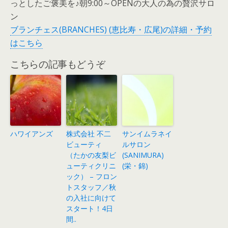
っとしたご褒美を♪朝9:00～OPENの大人の為の贅沢サロ
ン
ブランチェス(BRANCHES) (恵比寿・広尾)の詳細・予約
はこちら
こちらの記事もどうぞ
ハワイアンズ
株式会社 不二
サンイムラネイ
ビューティ
ルサロン
（たかの友梨ビ
(SANIMURA)
ューティクリニ
(栄・錦)
ック） – フロン
トスタッフ／秋
の入社に向けて
スタート！4日
間..