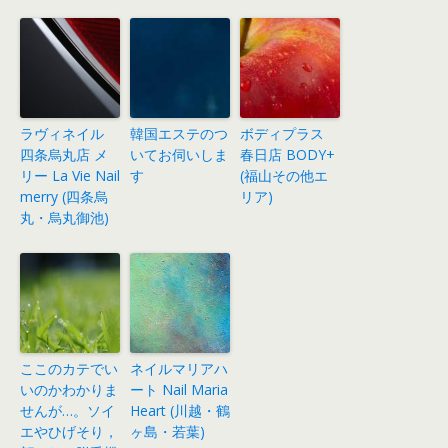
ラヴィネイル
韓国エステのつ
ボディプラス
四条烏丸店 メ
いてお伺いしま
春日店 BODY+
リー La Vie Nail
す
(福山その他エ
merry (四条烏
リア)
丸・烏丸御池)
ここのカテでい
ネイルマリアハ
いのかわかりま
ート Nail Maria
せんが…。ソイ
Heart (川越・鶴
エやひげそり，
ヶ島・若葉)