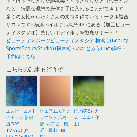
ト・ほっそりとした脚線美・すっきりしたアゴのライン
など、綺麗な理想の身体を手に入れることができます。
多くの女性からたくさんの支持を得ているトータル複合
サロンです♪ 横浜ベイホテル東急4Ｆにある【加圧ビュー
ティスタジオ】美しいボディ作りを徹底サポート！！
ビューティスポーツビューティスタジオ 横浜店(Beauty
SportsBeautyStudio) (桜木町・みなとみらい)の詳細・
予約はこちら
こちらの記事もどうぞ
エスビーエスト
ピュアエステブ
ビズ(美’S) (大
ウキョウ 新宿
リアント 広島
津・草津・守
店(SBS
店 (八丁堀・幟
山)
TOKYO) (東
町・銀山・白
口・新宿御苑)
島)