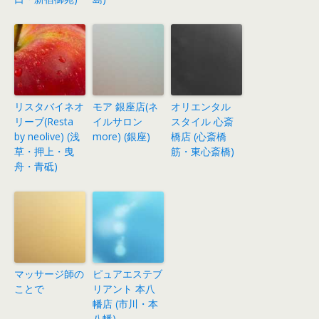
リスタバイネオ
モア 銀座店(ネ
オリエンタル
リーブ(Resta
イルサロン
スタイル 心斎
by neolive) (浅
more) (銀座)
橋店 (心斎橋
草・押上・曳
筋・東心斎橋)
舟・青砥)
マッサージ師の
ピュアエステブ
ことで
リアント 本八
幡店 (市川・本
八幡)